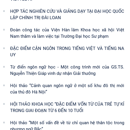
HỢP TÁC NGHIÊN CỨU VÀ GIẢNG DẠY TẠI ĐẠI HỌC QUỐC
LẬP CHÍNH TRỊ ĐÀI LOAN
Đoàn công tác của Viện Hàn lâm Khoa học xã hội Việt
Nam thăm và làm việc tại Trường Đại học Sư phạm
ĐẶC ĐIỂM CẬN NGÔN TRONG TIẾNG VIỆT VÀ TIẾNG NA
UY
Từ điển ngôn ngữ học - Một công trình mới của GS.TS.
Nguyễn Thiện Giáp vinh dự nhận Giải thưởng
Hội thảo “Cảnh quan ngôn ngữ ở một số khu đô thị mới
của thủ đô Hà Nội”
HỘI THẢO KHOA HỌC “ĐẶC ĐIỂM VỐN TỪ CỦA TRẺ TỰ KỈ
TRONG GIAI ĐOẠN TỪ 6 ĐẾN 10 TUỔI
Hội thảo “Một số vấn đề về từ chỉ quan hệ thân tộc trong
phương ngữ Bắc”