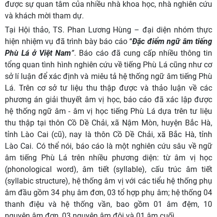
được sự quan tâm của nhiều nhà khoa học, nhà nghiên cứu
và khách mời tham dự.
Tại Hội thảo, TS. Phan Lương Hùng – đại diện nhóm thực
hiện nhiệm vụ đã trình bày báo cáo “
Đặc điểm ngữ âm tiếng
Phù Lá ở Việt Nam
”
. Báo cáo đã cung cấp nhiều thông tin
tổng quan tình hình nghiên cứu về tiếng Phù Lá cũng như cơ
sở lí luận để xác định và miêu tả hệ thống ngữ âm tiếng Phù
Lá. Trên cơ sở tư liệu thu thập được và thảo luận về các
phương án giải thuyết âm vị học, báo cáo đã xác lập được
hệ thống ngữ âm - âm vị học tiếng Phù Lá dựa trên tư liệu
thu thập tại thôn Cồ Dề Chải, xã Nậm Mòn, huyện Bắc Hà,
tỉnh Lào Cai (cũ), nay là thôn Cồ Dề Chải, xã Bắc Hà, tỉnh
Lào Cai. Có thể nói, báo cáo là một nghiên cứu sâu về ngữ
âm tiếng Phù Lá trên nhiều phương diện: từ âm vị học
(phonological word), âm tiết (syllable), cấu trúc âm tiết
(syllabic structure), hệ thống âm vị với các tiểu hệ thống phụ
âm đầu gồm 34 phụ âm đơn, 03 tổ hợp phụ âm; hệ thống 04
thanh điệu và hệ thống vần, bao gồm 01 âm đệm, 10
nguyên âm đơn, 03 nguyên âm đôi và 01 âm cuối.