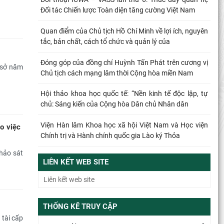
Đối tác Chiến lược Toàn diện tăng cường Việt Nam
Quan điểm của Chủ tịch Hồ Chí Minh về lợi ích, nguyên
tắc, bản chất, cách tổ chức và quản lý của
Đóng góp của đồng chí Huỳnh Tấn Phát trên cương vị
 sở năm
Chủ tịch cách mạng lâm thời Cộng hòa miền Nam
Hội thảo khoa học quốc tế: “Nền kinh tế độc lập, tự
chủ: Sáng kiến của Cộng hòa Dân chủ Nhân dân
Viện Hàn lâm Khoa học xã hội Việt Nam và Học viện
o việc
Chính trị và Hành chính quốc gia Lào ký Thỏa
hảo sát
Đổi mới công tác kiểm tra, giám sát tại Chi bộ Viện
LIÊN KẾT WEB SITE
Nhà nước và Pháp luật: Gắn siết chặt kỷ cương
Từ quan niệm của C.Mác về công bằng phân phối đến
nguyên tắc phân phối trong nền kinh tế thị trường
THỐNG KÊ TRUY CẬP
tài cấp
Mối quan hệ giữa dân chủ và chủ nghĩa xã hội – quan