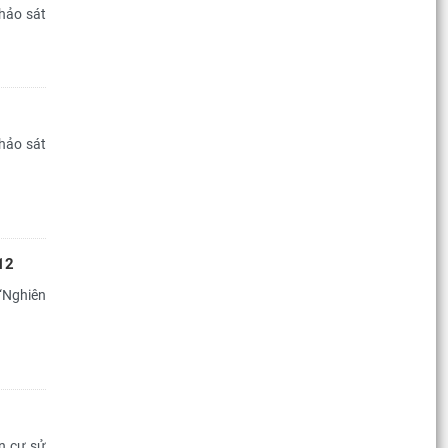
hảo sát
hảo sát
12
“Nghiên
n cư sử