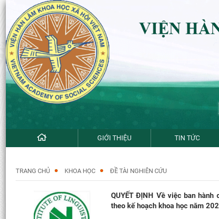
GIỚI THIỆU
TIN TỨC
TRANG CHỦ
KHOA HỌC
ĐỀ TÀI NGHIÊN CỨU
QUYẾT ĐỊNH Về việc ban hành d
theo kế hoạch khoa học năm 2026