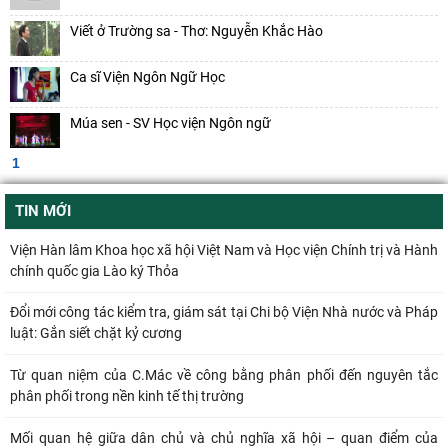
Toàn diện tăng cường Việt Nam
Viết ở Trường sa - Thơ: Nguyễn Khắc Hào
Quan điểm của Chủ tịch Hồ Chí Minh về lợi ích, nguyên tắc, bản chất,
Ca sĩ Viện Ngôn Ngữ Học
cách tổ chức và quản lý của
Múa sen - SV Học viện Ngôn ngữ
Đóng góp của đồng chí Huỳnh Tấn Phát trên cương vị Chủ tịch cách
mạng lâm thời Cộng hòa miền Nam
1
Hội thảo khoa học quốc tế: “Nền kinh tế độc lập, tự chủ: Sáng kiến của
Cộng hòa Dân chủ Nhân dân
TIN MỚI
Viện Hàn lâm Khoa học xã hội Việt Nam và Học viện Chính trị và Hành
chính quốc gia Lào ký Thỏa
Đổi mới công tác kiểm tra, giám sát tại Chi bộ Viện Nhà nước và Pháp
luật: Gắn siết chặt kỷ cương
Từ quan niệm của C.Mác về công bằng phân phối đến nguyên tắc
phân phối trong nền kinh tế thị trường
Mối quan hệ giữa dân chủ và chủ nghĩa xã hội – quan điểm của