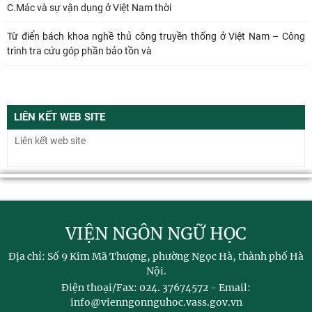
C.Mác và sự vận dụng ở Việt Nam thời
Từ điển bách khoa nghề thủ công truyền thống ở Việt Nam – Công
trình tra cứu góp phần bảo tồn và
LIÊN KẾT WEB SITE
VIỆN NGÔN NGỮ HỌC
Địa chỉ: Số 9 Kim Mã Thượng, phường Ngọc Hà, thành phố Hà
Nội.
Điện thoại/Fax: 024. 37674572 - Email:
info@vienngonnguhoc.vass.gov.vn