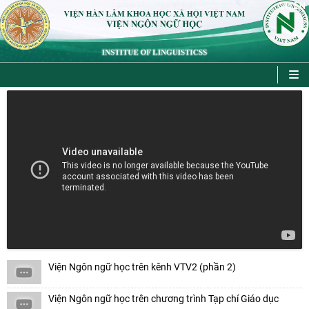
VI
EN
|
Đoàn công tác Học viện Chính trị quốc gia Hồ Chí Minh và Viện Hàn
Viện Ngôn ngữ học trên kênh VTV2 (phần 2)
lâm Khoa học xã hội Việt Nam chào
Viện Ngôn ngữ học trên chương trình Tạp chí Giáo dục
Đối thoại ICWA – VASS lần thứ 6: Thúc đẩy quan hệ Đối tác Chiến lược