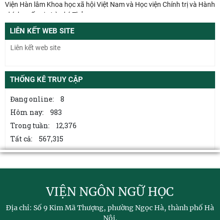
Viện Hàn lâm Khoa học xã hội Việt Nam và Học viện Chính trị và Hành
chính quốc gia Lào ký Thỏa
LIÊN KẾT WEB SITE
Đổi mới công tác kiểm tra, giám sát tại Chi bộ Viện Nhà nước và Pháp
luật: Gắn siết chặt kỷ cương
Từ quan niệm của C.Mác về công bằng phân phối đến nguyên tắc
phân phối trong nền kinh tế thị trường
THỐNG KÊ TRUY CẬP
Mối quan hệ giữa dân chủ và chủ nghĩa xã hội – quan điểm của
Đang online:
8
C.Mác và sự vận dụng ở Việt Nam thời
Hôm nay:
983
Trong tuần:
12,376
Từ điển bách khoa nghề thủ công truyền thống ở Việt Nam – Công
trình tra cứu góp phần bảo tồn và
Tất cả:
567,315
VIỆN NGÔN NGỮ HỌC
Địa chỉ: Số 9 Kim Mã Thượng, phường Ngọc Hà, thành phố Hà
Nội.