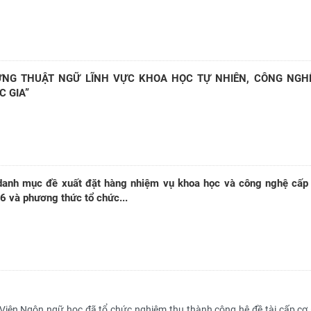
ỰNG THUẬT NGỮ LĨNH VỰC KHOA HỌC TỰ NHIÊN, CÔNG NGH
C GIA”
anh mục đề xuất đặt hàng nhiệm vụ khoa học và công nghệ cấp
 và phương thức tổ chức...
 Viện Ngôn ngữ học đã tổ chức nghiệm thu thành công hệ đề tài cấp cơ