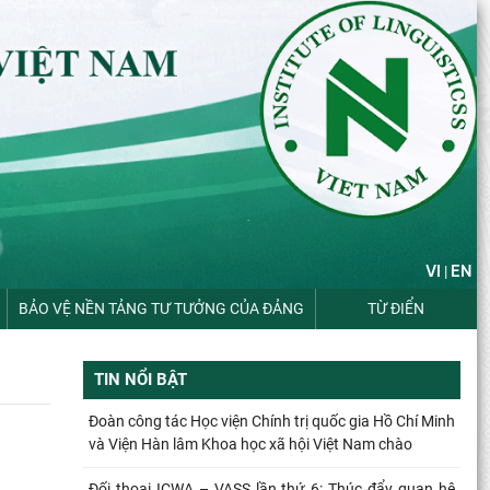
VI
EN
|
BẢO VỆ NỀN TẢNG TƯ TƯỞNG CỦA ĐẢNG
TỪ ĐIỂN
TIN NỔI BẬT
Đoàn công tác Học viện Chính trị quốc gia Hồ Chí Minh
và Viện Hàn lâm Khoa học xã hội Việt Nam chào
Đối thoại ICWA – VASS lần thứ 6: Thúc đẩy quan hệ