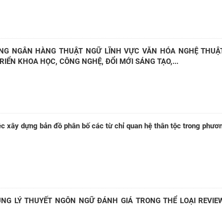
NG NGÂN HÀNG THUẬT NGỮ LĨNH VỰC VĂN HÓA NGHỆ THUẬ
IỂN KHOA HỌC, CÔNG NGHỆ, ĐỔI MỚI SÁNG TẠO,...
ệc xây dựng bản đồ phân bố các từ chỉ quan hệ thân tộc trong phươ
NG LÝ THUYẾT NGÔN NGỮ ĐÁNH GIÁ TRONG THỂ LOẠI REVIE