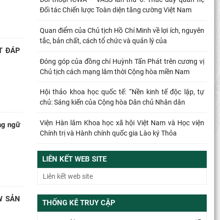
Đối tác Chiến lược Toàn diện tăng cường Việt Nam
Quan điểm của Chủ tịch Hồ Chí Minh về lợi ích, nguyên
tắc, bản chất, cách tổ chức và quản lý của
T ĐÁP
Đóng góp của đồng chí Huỳnh Tấn Phát trên cương vị
Chủ tịch cách mạng lâm thời Cộng hòa miền Nam
Hội thảo khoa học quốc tế: “Nền kinh tế độc lập, tự
chủ: Sáng kiến của Cộng hòa Dân chủ Nhân dân
Viện Hàn lâm Khoa học xã hội Việt Nam và Học viện
ng ngữ
Chính trị và Hành chính quốc gia Lào ký Thỏa
Đổi mới công tác kiểm tra, giám sát tại Chi bộ Viện
LIÊN KẾT WEB SITE
Nhà nước và Pháp luật: Gắn siết chặt kỷ cương
Từ quan niệm của C.Mác về công bằng phân phối đến
nguyên tắc phân phối trong nền kinh tế thị trường
W SẢN
THỐNG KÊ TRUY CẬP
Mối quan hệ giữa dân chủ và chủ nghĩa xã hội – quan