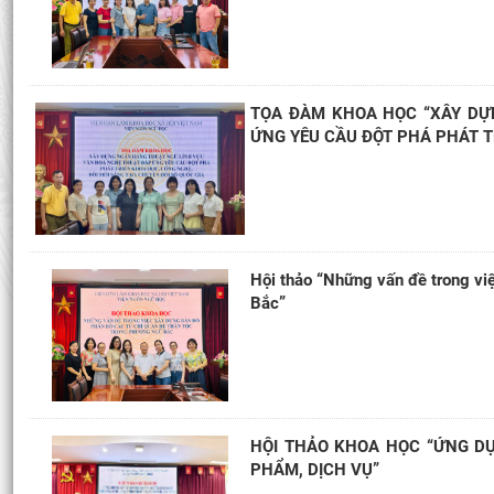
TỌA ĐÀM KHOA HỌC “XÂY DỰ
ỨNG YÊU CẦU ĐỘT PHÁ PHÁT TR
Hội thảo “Những vấn đề trong vi
Bắc”
HỘI THẢO KHOA HỌC “ỨNG DỤ
PHẨM, DỊCH VỤ”