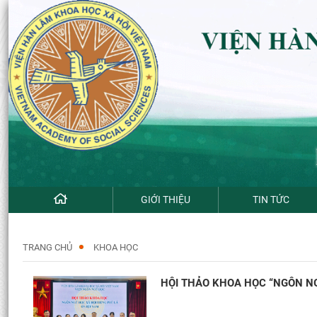
GIỚI THIỆU
TIN TỨC
TRANG CHỦ
KHOA HỌC
HỘI THẢO KHOA HỌC “NGÔN NG