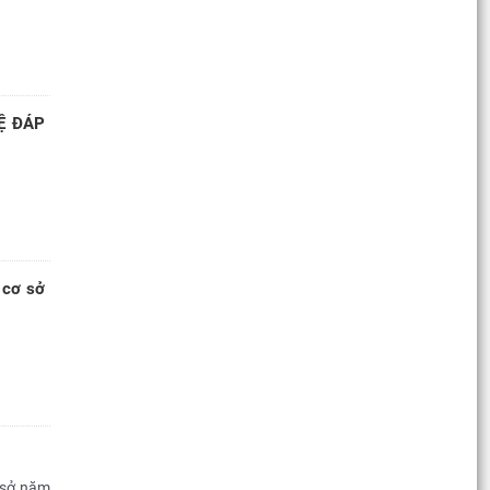
Ệ ĐÁP
 cơ sở
 sở năm