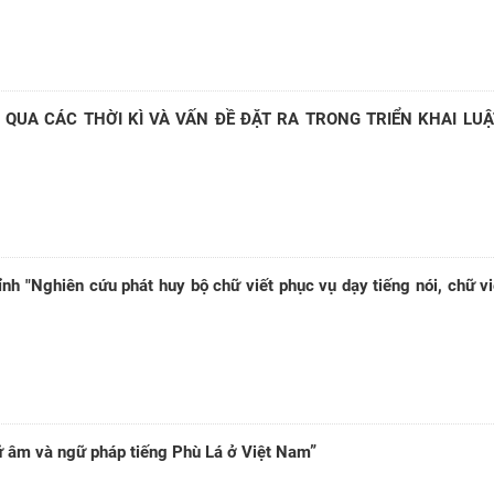
 QUA CÁC THỜI KÌ VÀ VẤN ĐỀ ĐẶT RA TRONG TRIỂN KHAI LUẬ
nh "Nghiên cứu phát huy bộ chữ viết phục vụ dạy tiếng nói, chữ vi
ữ âm và ngữ pháp tiếng Phù Lá ở Việt Nam”