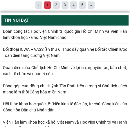
«
»
1
2
3
4
5
TIN NỔI BẬT
Đoàn công tác Học viện Chính trị quốc gia Hồ Chí Minh và Viện Hàn
lâm Khoa học xã hội Việt Nam chào
Đối thoại ICWA – VASS lần thứ 6: Thúc đẩy quan hệ Đối tác Chiến lược
Toàn diện tăng cường Việt Nam
Quan điểm của Chủ tịch Hồ Chí Minh về lợi ích, nguyên tắc, bản chất,
cách tổ chức và quản lý của
Đóng góp của đồng chí Huỳnh Tấn Phát trên cương vị Chủ tịch cách
mạng lâm thời Cộng hòa miền Nam
Hội thảo khoa học quốc tế: “Nền kinh tế độc lập, tự chủ: Sáng kiến của
Cộng hòa Dân chủ Nhân dân
Viện Hàn lâm Khoa học xã hội Việt Nam và Học viện Chính trị và Hành
chính quốc gia Lào ký Thỏa