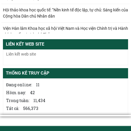
Hội thảo khoa học quốc tế: “Nền kinh tế độc lập, tự chủ: Sáng kiến của
Cộng hòa Dân chủ Nhân dân
Viện Hàn lâm Khoa học xã hội Việt Nam và Học viện Chính trị và Hành
chính quốc gia Lào ký Thỏa
LIÊN KẾT WEB SITE
Đổi mới công tác kiểm tra, giám sát tại Chi bộ Viện Nhà nước và Pháp
luật: Gắn siết chặt kỷ cương
Từ quan niệm của C.Mác về công bằng phân phối đến nguyên tắc
phân phối trong nền kinh tế thị trường
THỐNG KÊ TRUY CẬP
Mối quan hệ giữa dân chủ và chủ nghĩa xã hội – quan điểm của
Đang online:
11
C.Mác và sự vận dụng ở Việt Nam thời
Hôm nay:
42
Trong tuần:
11,434
Từ điển bách khoa nghề thủ công truyền thống ở Việt Nam – Công
trình tra cứu góp phần bảo tồn và
Tất cả:
566,373