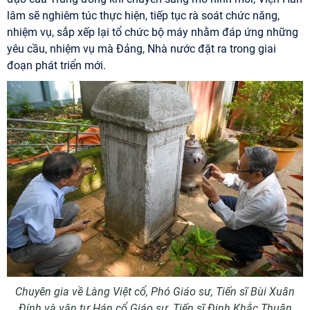
lâm sẽ nghiêm túc thực hiện, tiếp tục rà soát chức năng,
nhiệm vụ, sắp xếp lại tổ chức bộ máy nhằm đáp ứng những
yêu cầu, nhiệm vụ mà Đảng, Nhà nước đặt ra trong giai
đoạn phát triển mới.
Chuyên gia về Làng Việt cổ, Phó Giáo sư, Tiến sĩ Bùi Xuân
Đính và văn tự Hán cổ Giáo sư, Tiến sĩ Đinh Khắc Thuân