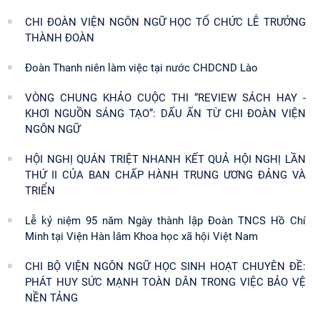
CHI ĐOÀN VIỆN NGÔN NGỮ HỌC TỔ CHỨC LỄ TRƯỞNG
THÀNH ĐOÀN
Đoàn Thanh niên làm việc tại nước CHDCND Lào
VÒNG CHUNG KHẢO CUỘC THI “REVIEW SÁCH HAY -
KHƠI NGUỒN SÁNG TẠO”: DẤU ẤN TỪ CHI ĐOÀN VIỆN
NGÔN NGỮ
HỘI NGHỊ QUÁN TRIỆT NHANH KẾT QUẢ HỘI NGHỊ LẦN
THỨ II CỦA BAN CHẤP HÀNH TRUNG ƯƠNG ĐẢNG VÀ
TRIỂN
Lễ kỷ niệm 95 năm Ngày thành lập Đoàn TNCS Hồ Chí
Minh tại Viện Hàn lâm Khoa học xã hội Việt Nam
CHI BỘ VIỆN NGÔN NGỮ HỌC SINH HOẠT CHUYÊN ĐỀ:
PHÁT HUY SỨC MẠNH TOÀN DÂN TRONG VIỆC BẢO VỆ
NỀN TẢNG