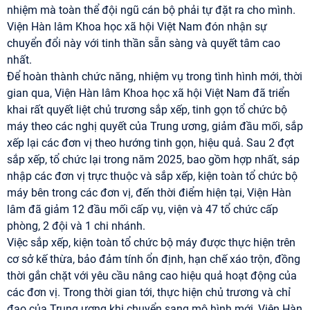
nhiệm mà toàn thể đội ngũ cán bộ phải tự đặt ra cho mình.
Viện Hàn lâm Khoa học xã hội Việt Nam đón nhận sự
chuyển đổi này với tinh thần sẵn sàng và quyết tâm cao
nhất.
Để hoàn thành chức năng, nhiệm vụ trong tình hình mới, thời
gian qua, Viện Hàn lâm Khoa học xã hội Việt Nam đã triển
khai rất quyết liệt chủ trương sắp xếp, tinh gọn tổ chức bộ
máy theo các nghị quyết của Trung ương, giảm đầu mối, sắp
xếp lại các đơn vị theo hướng tinh gọn, hiệu quả. Sau 2 đợt
sắp xếp, tổ chức lại trong năm 2025, bao gồm hợp nhất, sáp
nhập các đơn vị trực thuộc và sắp xếp, kiện toàn tổ chức bộ
máy bên trong các đơn vị, đến thời điểm hiện tại, Viện Hàn
lâm đã giảm 12 đầu mối cấp vụ, viện và 47 tổ chức cấp
phòng, 2 đội và 1 chi nhánh.
Việc sắp xếp, kiện toàn tổ chức bộ máy được thực hiện trên
cơ sở kế thừa, bảo đảm tính ổn định, hạn chế xáo trộn, đồng
thời gắn chặt với yêu cầu nâng cao hiệu quả hoạt động của
các đơn vị. Trong thời gian tới, thực hiện chủ trương và chỉ
đạo của Trung ương khi chuyển sang mô hình mới, Viện Hàn