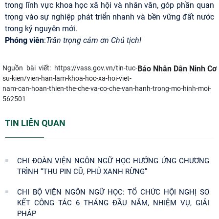
trong lĩnh vực khoa học xã hội và nhân văn, góp phần quan
trọng vào sự nghiệp phát triển nhanh và bền vững đất nước
trong kỷ nguyên mới.
Phóng viên
:
Trân trọng cảm ơn Chủ tịch!
Nguồn bài viết:
https://vass.gov.vn/tin-tuc-
Báo Nhân Dân Ninh Cơ
su-kien/vien-han-lam-khoa-hoc-xa-hoi-viet-
nam-can-hoan-thien-the-che-va-co-che-van-hanh-trong-mo-hinh-moi-
562501
TIN LIÊN QUAN
CHI ĐOÀN VIỆN NGÔN NGỮ HỌC HƯỞNG ỨNG CHƯƠNG
TRÌNH “THU PIN CŨ, PHỦ XANH RỪNG”
CHI BỘ VIỆN NGÔN NGỮ HỌC: TỔ CHỨC HỘI NGHỊ SƠ
KẾT CÔNG TÁC 6 THÁNG ĐẦU NĂM, NHIỆM VỤ, GIẢI
PHÁP