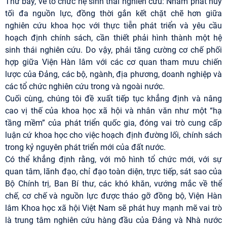
Thứ bảy, về tổ chức hệ sinh thái nghiên cứu: Nhằm phát huy
tối đa nguồn lực, đồng thời gắn kết chặt chẽ hơn giữa
nghiên cứu khoa học với thực tiễn phát triển và yêu cầu
hoạch định chính sách, cần thiết phải hình thành một hệ
sinh thái nghiên cứu. Do vậy, phải tăng cường cơ chế phối
hợp giữa Viện Hàn lâm với các cơ quan tham mưu chiến
lược của Đảng, các bộ, ngành, địa phương, doanh nghiệp và
các tổ chức nghiên cứu trong và ngoài nước.
Cuối cùng, chúng tôi đề xuất tiếp tục khẳng định và nâng
cao vị thế của khoa học xã hội và nhân văn như một “hạ
tầng mềm” của phát triển quốc gia, đóng vai trò cung cấp
luận cứ khoa học cho việc hoạch định đường lối, chính sách
trong kỷ nguyên phát triển mới của đất nước.
Có thể khẳng định rằng, với mô hình tổ chức mới, với sự
quan tâm, lãnh đạo, chỉ đạo toàn diện, trực tiếp, sát sao của
Bộ Chính trị, Ban Bí thư, các khó khăn, vướng mắc về thể
chế, cơ chế và nguồn lực được tháo gỡ đồng bộ, Viện Hàn
lâm Khoa học xã hội Việt Nam sẽ phát huy mạnh mẽ vai trò
là trung tâm nghiên cứu hàng đầu của Đảng và Nhà nước