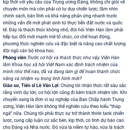
kịp thời với yêu cầu của Trung ương Đảng, không chỉ giỏi về
chuyên môn mà còn phải có tư duy chiến lược, tầm nhìn
chính sách, bản lĩnh và khả năng phản ứng nhanh trước
những vấn đề mới phát sinh từ thực tiễn đất nước và quốc
tế. Đây là thách thức không nhỏ, đòi hỏi Viện Hàn lâm phải
tiếp tục đổi mới mạnh mẽ tổ chức, cơ chế hoạt động,
phương thức nghiên cứu và đặc biệt là nâng cao chất lượng
đội ngũ cán bộ khoa học.
Phóng viên
:
Trước cơ hội và thách thức như vậy, Viện Hàn
lâm Khoa học xã hội Việt Nam xác định trách nhiệm của
mình như thế nào, đã và đang làm gì để hoàn thành chức
năng và nhiệm vụ trong tình hình mới?
Giáo sư, Tiến sĩ Lê Văn Lợi
: Chúng tôi nhận thức rất sâu sắc
rằng vinh dự lớn, cơ hội lớn cũng đi kèm trách nhiệm lớn. Khi
chuyển sang là đơn vị sự nghiệp của Ban Chấp hành Trung
ương, Viện Hàn lâm không thể nghiên cứu theo kiểu “tháp
ngà” nữa. Chúng tôi phải thực sự trở thành think tank chiến
lược, cung cấp luận cứ sắc bén, kịp thời, có tính dự báo cao
cho Đảng và Nhà nước. Đó vừa là niềm tự hào, vừa là trách