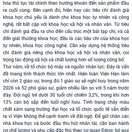
hóa thủ tục tài chính theo hướng khoán đến sản phẩm đầu
ra cuối cùng. Bên cạnh đó, hiện nay các tiêu chí đánh giá
khoa học chủ yếu là dành cho khoa học tự nhiên và công
nghệ, rất bất cập với khoa học xã hội và nhân văn. Từ tiêu
chí đánh giá đầu ra cho đến cấu trúc một bài tạp chí, và cả
đến giải thưởng khoa học, đều là các tiêu chí của khoa học
tự nhiên, khoa học công nghệ. Cần xây dựng hệ thống tiêu
chí đánh giá riêng cho khoa học xã hội và nhân văn, coi
trọng tác động xã hội và chất lượng hơn số lượng công bố.
Thứ năm, về tổ chức bộ máy và nguồn nhân lực: Đây là vấn
đề mang tính thách thức lớn nhất. Hiện toàn Viện Hàn lâm
chỉ còn 2 giáo sư, trong đó 1 giáo sư sẽ nghỉ hưu trong năm
2026 và 52 phó giáo sư, giảm nhiều lần so với 5 năm trước
đây. Đội ngũ trẻ dưới 30 tuổi chỉ chiếm 3,2%, trong khi hơn
13% cán bộ sắp đến tuổi nghỉ hưu. Tình trạng chảy máu
chất xám sang trường đại học và tổ chức quốc tế vẫn diễn
ra vì Viện không thể cạnh tranh về đãi ngộ. Để giữ chân các
nhà khoa học và bước đầu thu hút nhân tài, cần ban hành
cơ chế lương và phụ cấp đặc thù theo cơ quan Đảng; bỏ quy