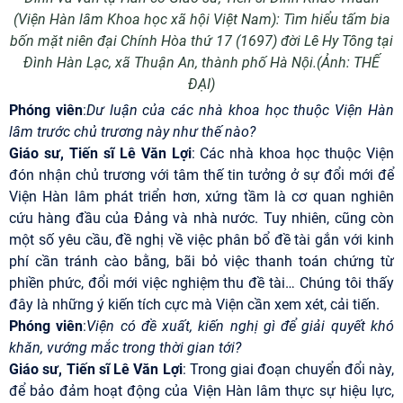
(Viện Hàn lâm Khoa học xã hội Việt Nam): Tìm hiểu tấm bia
bốn mặt niên đại Chính Hòa thứ 17 (1697) đời Lê Hy Tông tại
Đình Hàn Lạc, xã Thuận An, thành phố Hà Nội.(Ảnh: THẾ
ĐẠI)
Phóng viên
:
Dư luận của các nhà khoa học thuộc Viện Hàn
lâm trước chủ trương này như thế nào?
Giáo sư, Tiến sĩ Lê Văn Lợi
: Các nhà khoa học thuộc Viện
đón nhận chủ trương với tâm thế tin tưởng ở sự đổi mới để
Viện Hàn lâm phát triển hơn, xứng tầm là cơ quan nghiên
cứu hàng đầu của Đảng và nhà nước. Tuy nhiên, cũng còn
một số yêu cầu, đề nghị về việc phân bổ đề tài gắn với kinh
phí cần tránh cào bằng, bãi bỏ việc thanh toán chứng từ
phiền phức, đổi mới việc nghiệm thu đề tài… Chúng tôi thấy
đây là những ý kiến tích cực mà Viện cần xem xét, cải tiến.
Phóng viên
:
Viện có đề xuất, kiến nghị gì để giải quyết khó
khăn, vướng mắc trong thời gian tới?
Giáo sư, Tiến sĩ Lê Văn Lợi
: Trong giai đoạn chuyển đổi này,
để bảo đảm hoạt động của Viện Hàn lâm thực sự hiệu lực,