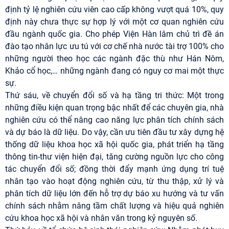
định tỷ lệ nghiên cứu viên cao cấp không vượt quá 10%, quy
định này chưa thực sự hợp lý với một cơ quan nghiên cứu
đầu ngành quốc gia. Cho phép Viện Hàn lâm chủ trì đề án
đào tạo nhân lực ưu tú với cơ chế nhà nước tài trợ 100% cho
những người theo học các ngành đặc thù như Hán Nôm,
Khảo cổ học,… những ngành đang có nguy cơ mai một thực
sự.
Thứ sáu, về chuyển đổi số và hạ tầng tri thức: Một trong
những điều kiện quan trọng bậc nhất để các chuyên gia, nhà
nghiên cứu có thể nâng cao năng lực phân tích chính sách
và dự báo là dữ liệu. Do vậy, cần ưu tiên đầu tư xây dựng hệ
thống dữ liệu khoa học xã hội quốc gia, phát triển hạ tầng
thông tin-thư viện hiện đại, tăng cường nguồn lực cho công
tác chuyển đổi số; đồng thời đẩy mạnh ứng dụng trí tuệ
nhân tạo vào hoạt động nghiên cứu, từ thu thập, xử lý và
phân tích dữ liệu lớn đến hỗ trợ dự báo xu hướng và tư vấn
chính sách nhằm nâng tầm chất lượng và hiệu quả nghiên
cứu khoa học xã hội và nhân văn trong kỷ nguyên số.