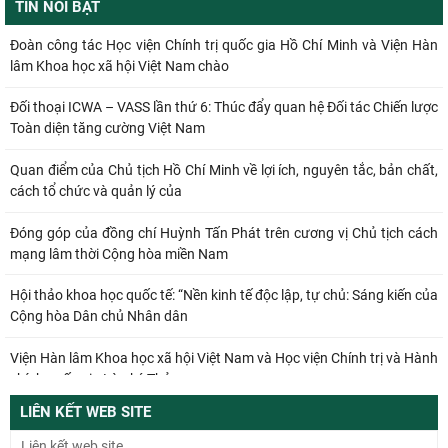
TIN NỔI BẬT
Đoàn công tác Học viện Chính trị quốc gia Hồ Chí Minh và Viện Hàn
lâm Khoa học xã hội Việt Nam chào
Đối thoại ICWA – VASS lần thứ 6: Thúc đẩy quan hệ Đối tác Chiến lược
Toàn diện tăng cường Việt Nam
Quan điểm của Chủ tịch Hồ Chí Minh về lợi ích, nguyên tắc, bản chất,
cách tổ chức và quản lý của
Đóng góp của đồng chí Huỳnh Tấn Phát trên cương vị Chủ tịch cách
mạng lâm thời Cộng hòa miền Nam
Hội thảo khoa học quốc tế: “Nền kinh tế độc lập, tự chủ: Sáng kiến của
Cộng hòa Dân chủ Nhân dân
Viện Hàn lâm Khoa học xã hội Việt Nam và Học viện Chính trị và Hành
chính quốc gia Lào ký Thỏa
LIÊN KẾT WEB SITE
Đổi mới công tác kiểm tra, giám sát tại Chi bộ Viện Nhà nước và Pháp
luật: Gắn siết chặt kỷ cương