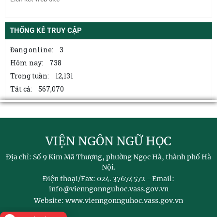
Từ quan niệm của C.Mác về công bằng phân phối đến nguyên tắc
phân phối trong nền kinh tế thị trường
THỐNG KÊ TRUY CẬP
Mối quan hệ giữa dân chủ và chủ nghĩa xã hội – quan điểm của
Đang online:
3
C.Mác và sự vận dụng ở Việt Nam thời
Hôm nay:
738
Trong tuần:
12,131
Từ điển bách khoa nghề thủ công truyền thống ở Việt Nam – Công
trình tra cứu góp phần bảo tồn và
Tất cả:
567,070
VIỆN NGÔN NGỮ HỌC
Địa chỉ: Số 9 Kim Mã Thượng, phường Ngọc Hà, thành phố Hà
Nội.
Điện thoại/Fax: 024. 37674572 - Email:
info@vienngonnguhoc.vass.gov.vn
Website: www.vienngonnguhoc.vass.gov.vn