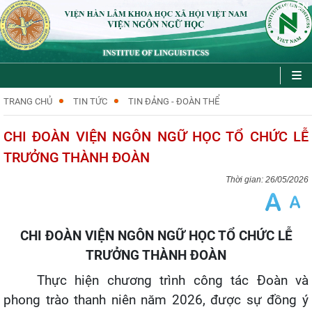
VI
EN
|
TRANG CHỦ
TIN TỨC
TIN ĐẢNG - ĐOÀN THỂ
CHI ĐOÀN VIỆN NGÔN NGỮ HỌC TỔ CHỨC LỄ
TRƯỞNG THÀNH ĐOÀN
26/05/2026
CHI ĐOÀN VIỆN NGÔN NGỮ HỌC TỔ CHỨC LỄ
TRƯỞNG THÀNH ĐOÀN
Thực hiện chương trình công tác Đoàn và
phong trào thanh niên năm 2026, được sự đồng ý