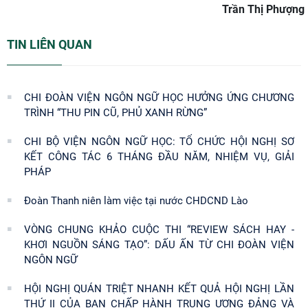
Trần Thị Phượng
TIN LIÊN QUAN
CHI ĐOÀN VIỆN NGÔN NGỮ HỌC HƯỞNG ỨNG CHƯƠNG
TRÌNH “THU PIN CŨ, PHỦ XANH RỪNG”
CHI BỘ VIỆN NGÔN NGỮ HỌC: TỔ CHỨC HỘI NGHỊ SƠ
KẾT CÔNG TÁC 6 THÁNG ĐẦU NĂM, NHIỆM VỤ, GIẢI
PHÁP
Đoàn Thanh niên làm việc tại nước CHDCND Lào
VÒNG CHUNG KHẢO CUỘC THI “REVIEW SÁCH HAY -
KHƠI NGUỒN SÁNG TẠO”: DẤU ẤN TỪ CHI ĐOÀN VIỆN
NGÔN NGỮ
HỘI NGHỊ QUÁN TRIỆT NHANH KẾT QUẢ HỘI NGHỊ LẦN
THỨ II CỦA BAN CHẤP HÀNH TRUNG ƯƠNG ĐẢNG VÀ