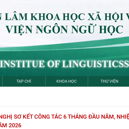
TẠP CHÍ
KHOA HỌC
THƯ VIỆN
 NGHỊ SƠ KẾT CÔNG TÁC 6 THÁNG ĐẦU NĂM, NHI
ĂM 2026