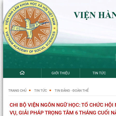
GIỚI THIỆU
TIN TỨC
TRANG CHỦ
TIN TỨC
TIN ĐẢNG - ĐOÀN THỂ
CHI BỘ VIỆN NGÔN NGỮ HỌC: TỔ CHỨC HỘI
VỤ, GIẢI PHÁP TRỌNG TÂM 6 THÁNG CUỐI N