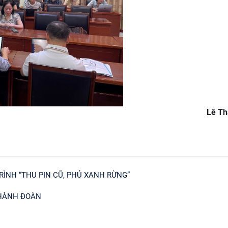
Lê Th
ÌNH “THU PIN CŨ, PHỦ XANH RỪNG”
THÀNH ĐOÀN