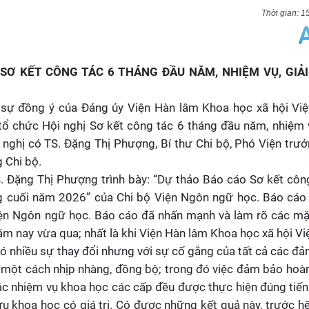
1
 SƠ KẾT CÔNG TÁC 6 THÁNG ĐẦU NĂM, NHIỆM VỤ, GIẢ
sự đồng ý của Đảng ủy Viện Hàn lâm Khoa học xã hội Việ
 chức Hội nghị Sơ kết công tác 6 tháng đầu năm, nhiệm v
ghị có TS. Đặng Thị Phượng, Bí thư Chi bộ, Phó Viện trư
 Chi bộ.
 Đặng Thị Phượng trình bày: “Dự thảo Báo cáo Sơ kết côn
ng cuối năm 2026” của Chi bộ Viện Ngôn ngữ học. Báo cáo
iện Ngôn ngữ học. Báo cáo đã nhấn mạnh và làm rõ các m
ăm nay vừa qua; nhất là khi Viện Hàn lâm Khoa học xã hội V
 nhiều sự thay đổi nhưng với sự cố gắng của tất cả các đản
̣t cách nhịp nhàng, đồng bộ; trong đó việc đảm bảo hoà
ng. Các nhiệm vụ khoa học các cấp đều được thực hiện đúng tiến
u khoa học có giá trị. Có được những kết quả này, trước hế