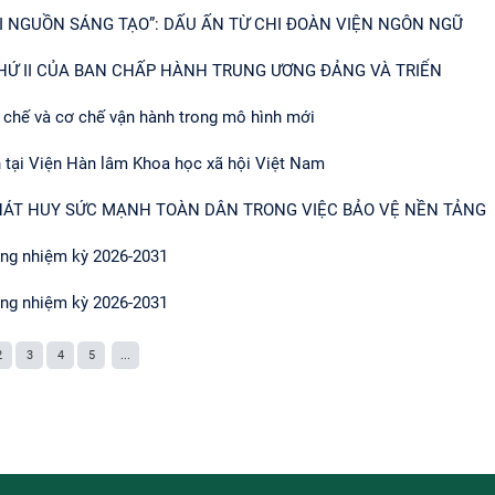
I NGUỒN SÁNG TẠO”: DẤU ẤN TỪ CHI ĐOÀN VIỆN NGÔN NGỮ
THỨ II CỦA BAN CHẤP HÀNH TRUNG ƯƠNG ĐẢNG VÀ TRIỂN
 chế và cơ chế vận hành trong mô hình mới
tại Viện Hàn lâm Khoa học xã hội Việt Nam
PHÁT HUY SỨC MẠNH TOÀN DÂN TRONG VIỆC BẢO VỆ NỀN TẢNG
ương nhiệm kỳ 2026-2031
ương nhiệm kỳ 2026-2031
2
3
4
5
...