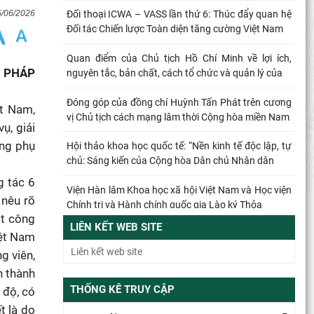
5/06/2026
Đối thoại ICWA – VASS lần thứ 6: Thúc đẩy quan hệ
Đối tác Chiến lược Toàn diện tăng cường Việt Nam
Quan điểm của Chủ tịch Hồ Chí Minh về lợi ích,
I PHÁP
nguyên tắc, bản chất, cách tổ chức và quản lý của
Đóng góp của đồng chí Huỳnh Tấn Phát trên cương
t Nam,
vị Chủ tịch cách mạng lâm thời Cộng hòa miền Nam
ụ, giải
ởng phụ
Hội thảo khoa học quốc tế: “Nền kinh tế độc lập, tự
chủ: Sáng kiến của Cộng hòa Dân chủ Nhân dân
g tác 6
Viện Hàn lâm Khoa học xã hội Việt Nam và Học viện
 nêu rõ
Chính trị và Hành chính quốc gia Lào ký Thỏa
ặt công
LIÊN KẾT WEB SITE
Đổi mới công tác kiểm tra, giám sát tại Chi bộ Viện
iệt Nam
Nhà nước và Pháp luật: Gắn siết chặt kỷ cương
g viên,
n thành
Từ quan niệm của C.Mác về công bằng phân phối
THỐNG KÊ TRUY CẬP
 độ, có
đến nguyên tắc phân phối trong nền kinh tế thị
trường
t là do