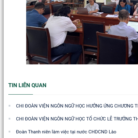
TIN LIÊN QUAN
CHI ĐOÀN VIỆN NGÔN NGỮ HỌC HƯỞNG ỨNG CHƯƠNG TR
CHI ĐOÀN VIỆN NGÔN NGỮ HỌC TỔ CHỨC LỄ TRƯỞNG 
Đoàn Thanh niên làm việc tại nước CHDCND Lào