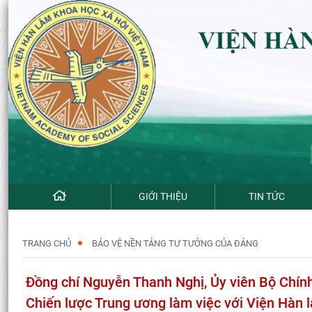
GIỚI THIỆU
TIN TỨC
TRANG CHỦ
BẢO VỆ NỀN TẢNG TƯ TƯỞNG CỦA ĐẢNG
Đồng chí Nguyễn Thanh Nghị, Ủy viên Bộ Chính 
Chiến lược Trung ương làm việc với Viện Hàn 