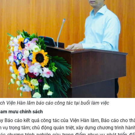
h Viện Hàn lâm báo cáo công tác tại buổi làm việc
tham mưu chính sách
y Báo cáo kết quả công tác của Viện Hàn lâm, Báo cáo cho thấ
m vụ trọng tâm; chủ động quán triệt, xây dựng chương trình hà
ác chương trình nghiên cứu trọng điểm phục vụ phát triển đấ