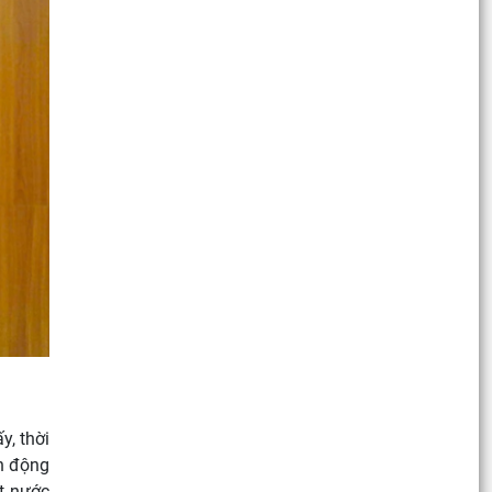
y, thời
nh động
t nước