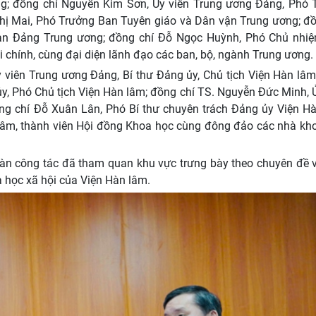
ng; đồng chí Nguyễn Kim Sơn, Ủy viên Trung ương Đảng, Phó 
Thị Mai, Phó Trưởng Ban Tuyên giáo và Dân vận Trung ương; đồ
an Đảng Trung ương; đồng chí Đỗ Ngọc Huỳnh, Phó Chủ nhi
 chính, cùng đại diện lãnh đạo các ban, bộ, ngành Trung ương.
y viên Trung ương Đảng, Bí thư Đảng ủy, Chủ tịch Viện Hàn lâ
, Phó Chủ tịch Viện Hàn lâm; đồng chí TS. Nguyễn Đức Minh, 
ng chí Đỗ Xuân Lân, Phó Bí thư chuyên trách Đảng ủy Viện Hà
lâm, thành viên Hội đồng Khoa học cùng đông đảo các nhà kho
oàn công tác đã tham quan khu vực trưng bày theo chuyên đề 
a học xã hội của Viện Hàn lâm.