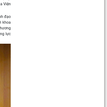
ủa Viện
ãnh đạo
ới khoa
 phương
ăng lực