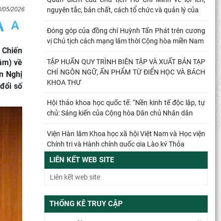
3/05/2026
nguyên tắc, bản chất, cách tổ chức và quản lý của
Đóng góp của đồng chí Huỳnh Tấn Phát trên cương
vị Chủ tịch cách mạng lâm thời Cộng hòa miền Nam
 Chiến
TẬP HUẤN QUY TRÌNH BIÊN TẬP VÀ XUẤT BẢN TẠP
âm) về
CHÍ NGÔN NGỮ, ẤN PHẨM TỪ ĐIỂN HỌC VÀ BÁCH
ện Nghị
KHOA THƯ
đổi số
Hội thảo khoa học quốc tế: “Nền kinh tế độc lập, tự
chủ: Sáng kiến của Cộng hòa Dân chủ Nhân dân
Viện Hàn lâm Khoa học xã hội Việt Nam và Học viện
Chính trị và Hành chính quốc gia Lào ký Thỏa
LIÊN KẾT WEB SITE
Đổi mới công tác kiểm tra, giám sát tại Chi bộ Viện
Nhà nước và Pháp luật: Gắn siết chặt kỷ cương
Từ quan niệm của C.Mác về công bằng phân phối
THỐNG KÊ TRUY CẬP
đến nguyên tắc phân phối trong nền kinh tế thị
trường