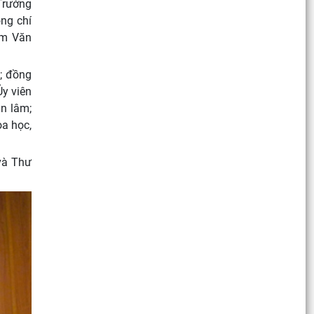
Trưởng
ng chí
ệm Văn
m; đồng
Ủy viên
n lâm;
a học,
và Thư