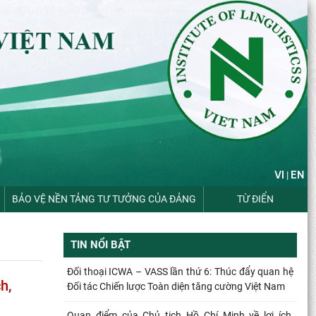
VI
EN
|
BẢO VỆ NỀN TẢNG TƯ TƯỞNG CỦA ĐẢNG
TỪ ĐIỂN
TIN NỔI BẬT
Đối thoại ICWA – VASS lần thứ 6: Thúc đẩy quan hệ
h,
Đối tác Chiến lược Toàn diện tăng cường Việt Nam
Quan điểm của Chủ tịch Hồ Chí Minh về lợi ích,