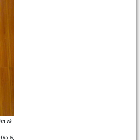
hăm và
Địa lý,