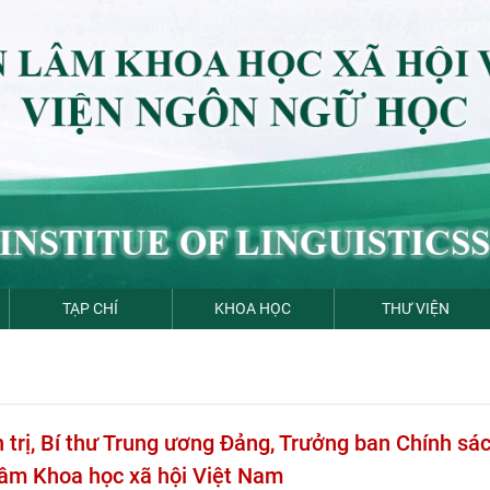
TẠP CHÍ
KHOA HỌC
THƯ VIỆN
trị, Bí thư Trung ương Đảng, Trưởng ban Chính sác
lâm Khoa học xã hội Việt Nam