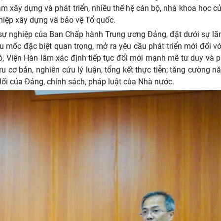
 xây dựng và phát triển, nhiều thế hệ cán bộ, nhà khoa học c
hiệp xây dựng và bảo vệ Tổ quốc.
 sự nghiệp của Ban Chấp hành Trung ương Đảng, đặt dưới sự l
dấu mốc đặc biệt quan trọng, mở ra yêu cầu phát triển mới đối v
đó, Viện Hàn lâm xác định tiếp tục đổi mới mạnh mẽ tư duy và
 cơ bản, nghiên cứu lý luận, tổng kết thực tiễn; tăng cường n
lối của Đảng, chính sách, pháp luật của Nhà nước.