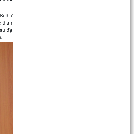
Bí thư;
c tham
au đại
.