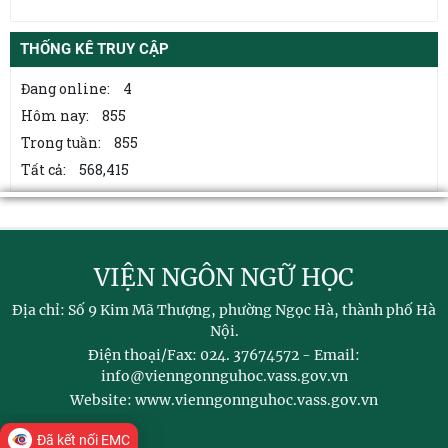
Quan điểm của Chủ tịch Hồ Chí Minh về lợi ích, nguyên tắc, bản chất,
cách tổ chức và quản lý của
THỐNG KÊ TRUY CẬP
Đóng góp của đồng chí Huỳnh Tấn Phát trên cương vị Chủ tịch cách
Đang online:
4
mạng lâm thời Cộng hòa miền Nam
Hôm nay:
855
Trong tuần:
855
Xây dựng đội ngũ giảng viên lý luận chính trị tại các trường đại học
đáp ứng yêu cầu về đột phá
Tất cả:
568,415
VIỆN NGÔN NGỮ HỌC
Địa chỉ: Số 9 Kim Mã Thượng, phường Ngọc Hà, thành phố Hà
Nội.
Điện thoại/Fax: 024. 37674572 - Email:
info@vienngonnguhoc.vass.gov.vn
Website: www.vienngonnguhoc.vass.gov.vn
Đã kết nối EMC