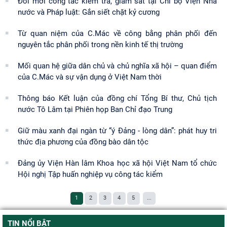
Đổi mới công tác kiểm tra, giám sát tại Chi bộ Viện Nhà
nước và Pháp luật: Gắn siết chặt kỷ cương
Từ quan niệm của C.Mác về công bằng phân phối đến
nguyên tắc phân phối trong nền kinh tế thị trường
Mối quan hệ giữa dân chủ và chủ nghĩa xã hội – quan điểm
của C.Mác và sự vận dụng ở Việt Nam thời
Thông báo Kết luận của đồng chí Tổng Bí thư, Chủ tịch
nước Tô Lâm tại Phiên họp Ban Chỉ đạo Trung
Giữ màu xanh đại ngàn từ “ý Đảng - lòng dân”: phát huy tri
thức địa phương của đồng bào dân tộc
Đảng ủy Viện Hàn lâm Khoa học xã hội Việt Nam tổ chức
Hội nghị Tập huấn nghiệp vụ công tác kiểm
1
2
3
4
5
...
TIN NỔI BẬT