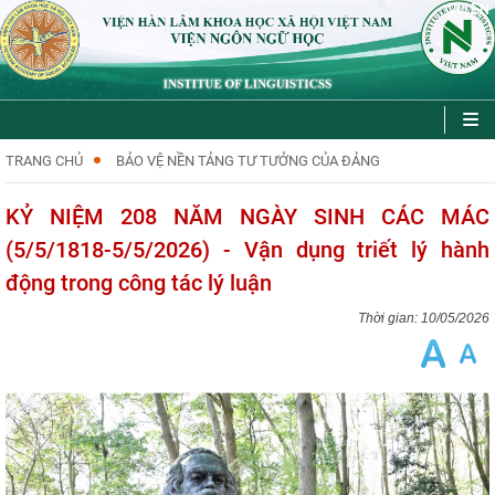
VI
EN
|
TRANG CHỦ
BẢO VỆ NỀN TẢNG TƯ TƯỞNG CỦA ĐẢNG
KỶ NIỆM 208 NĂM NGÀY SINH CÁC MÁC
(5/5/1818-5/5/2026) - Vận dụng triết lý hành
động trong công tác lý luận
10/05/2026