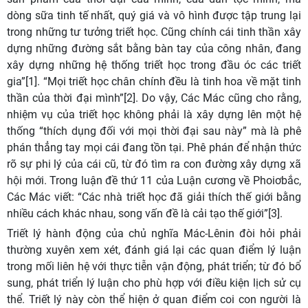
dòng sữa tinh tế nhất, quý giá và vô hình được tập trung lại
trong những tư tưởng triết học. Cũng chính cái tinh thần xây
dựng những đường sắt bằng bàn tay của công nhân, đang
xây dựng những hệ thống triết học trong đầu óc các triết
gia”[1]. “Mọi triết học chân chính đều là tinh hoa về mặt tinh
thần của thời đại mình”[2]. Do vậy, Các Mác cũng cho rằng,
nhiệm vụ của triết học không phải là xây dựng lên một hệ
thống “thích dụng đối với mọi thời đại sau này” mà là phê
phán thẳng tay mọi cái đang tồn tại. Phê phán để nhận thức
rõ sự phi lý của cái cũ, từ đó tìm ra con đường xây dựng xã
hội mới. Trong luận đề thứ 11 của Luận cương về Phoiơbắc,
Các Mác viết: “Các nhà triết học đã giải thích thế giới bằng
nhiều cách khác nhau, song vấn đề là cải tạo thế giới”[3].
Triết lý hành động của chủ nghĩa Mác-Lênin đòi hỏi phải
thường xuyên xem xét, đánh giá lại các quan điểm lý luận
trong mối liên hệ với thực tiễn vận động, phát triển; từ đó bổ
sung, phát triển lý luận cho phù hợp với điều kiện lịch sử cụ
thể. Triết lý này còn thể hiện ở quan điểm coi con người là