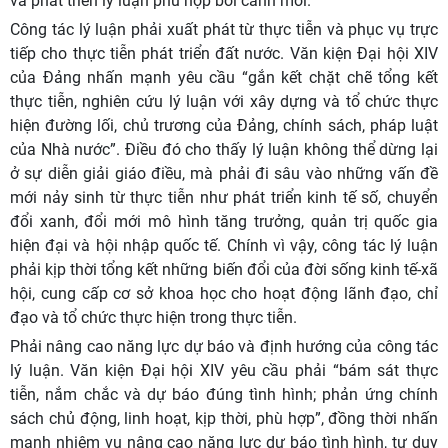
và phát triển lý luận phù hợp bối cảnh mới.
Công tác lý luận phải xuất phát từ thực tiễn và phục vụ trực
tiếp cho thực tiễn phát triển đất nước. Văn kiện Đại hội XIV
của Đảng nhấn mạnh yêu cầu “gắn kết chặt chẽ tổng kết
thực tiễn, nghiên cứu lý luận với xây dựng và tổ chức thực
hiện đường lối, chủ trương của Đảng, chính sách, pháp luật
của Nhà nước”. Điều đó cho thấy lý luận không thể dừng lại
ở sự diễn giải giáo điều, mà phải đi sâu vào những vấn đề
mới nảy sinh từ thực tiễn như phát triển kinh tế số, chuyển
đổi xanh, đổi mới mô hình tăng trưởng, quản trị quốc gia
hiện đại và hội nhập quốc tế. Chính vì vậy, công tác lý luận
phải kịp thời tổng kết những biến đổi của đời sống kinh tế-xã
hội, cung cấp cơ sở khoa học cho hoạt động lãnh đạo, chỉ
đạo và tổ chức thực hiện trong thực tiễn.
Phải nâng cao năng lực dự báo và định hướng của công tác
lý luận. Văn kiện Đại hội XIV yêu cầu phải “bám sát thực
tiễn, nắm chắc và dự báo đúng tình hình; phản ứng chính
sách chủ động, linh hoạt, kịp thời, phù hợp”, đồng thời nhấn
mạnh nhiệm vụ nâng cao năng lực dự báo tình hình, tư duy