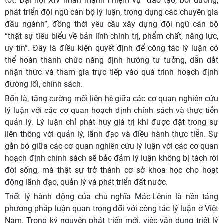
tốt. Đại hội XIV nhấn mạnh nhiệm vụ “đào tạo, bồi dưỡng,
phát triển đội ngũ cán bộ lý luận, trọng dụng các chuyên gia
đầu ngành”, đồng thời yêu cầu xây dựng đội ngũ cán bộ
“thật sự tiêu biểu về bản lĩnh chính trị, phẩm chất, năng lực,
uy tín”. Đây là điều kiện quyết định để công tác lý luận có
thể hoàn thành chức năng định hướng tư tưởng, dẫn dắt
nhận thức và tham gia trực tiếp vào quá trình hoạch định
đường lối, chính sách.
Bốn là, tăng cường mối liên hệ giữa các cơ quan nghiên cứu
lý luận với các cơ quan hoạch định chính sách và thực tiễn
quản lý. Lý luận chỉ phát huy giá trị khi được đặt trong sự
liên thông với quản lý, lãnh đạo và điều hành thực tiễn. Sự
gắn bó giữa các cơ quan nghiên cứu lý luận với các cơ quan
hoạch định chính sách sẽ bảo đảm lý luận không bị tách rời
đời sống, mà thật sự trở thành cơ sở khoa học cho hoạt
động lãnh đạo, quản lý và phát triển đất nước.
Triết lý hành động của chủ nghĩa Mác-Lênin là nền tảng
phương pháp luận quan trọng đối với công tác lý luận ở Việt
Nam. Trong kỷ nguyên phát triển mới, việc vận dụng triết lý