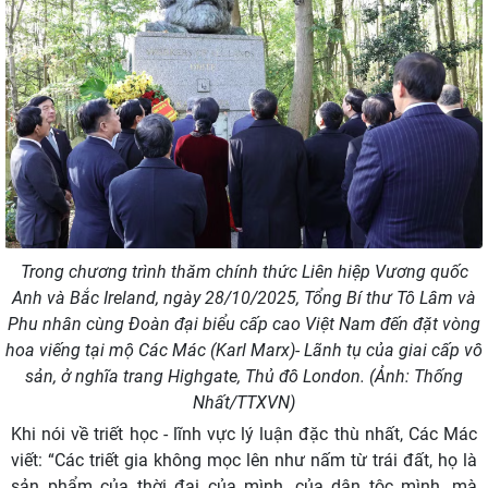
Trong chương trình thăm chính thức Liên hiệp Vương quốc
Anh và Bắc Ireland, ngày 28/10/2025, Tổng Bí thư Tô Lâm và
Phu nhân cùng Đoàn đại biểu cấp cao Việt Nam đến đặt vòng
hoa viếng tại mộ Các Mác (Karl Marx)- Lãnh tụ của giai cấp vô
sản, ở nghĩa trang Highgate, Thủ đô London. (Ảnh: Thống
Nhất/TTXVN)
Khi nói về triết học - lĩnh vực lý luận đặc thù nhất, Các Mác
viết: “Các triết gia không mọc lên như nấm từ trái đất, họ là
sản phẩm của thời đại của mình, của dân tộc mình, mà