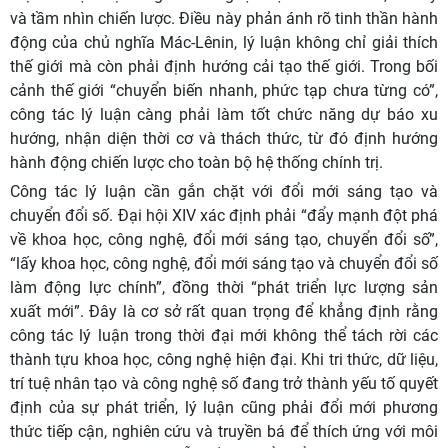
và tầm nhìn chiến lược. Điều này phản ánh rõ tinh thần hành
động của chủ nghĩa Mác-Lênin, lý luận không chỉ giải thích
thế giới mà còn phải định hướng cải tạo thế giới. Trong bối
cảnh thế giới “chuyển biến nhanh, phức tạp chưa từng có”,
công tác lý luận càng phải làm tốt chức năng dự báo xu
hướng, nhận diện thời cơ và thách thức, từ đó định hướng
hành động chiến lược cho toàn bộ hệ thống chính trị.
Công tác lý luận cần gắn chặt với đổi mới sáng tạo và
chuyển đổi số. Đại hội XIV xác định phải “đẩy mạnh đột phá
về khoa học, công nghệ, đổi mới sáng tạo, chuyển đổi số”,
“lấy khoa học, công nghệ, đổi mới sáng tạo và chuyển đổi số
làm động lực chính”, đồng thời “phát triển lực lượng sản
xuất mới”. Đây là cơ sở rất quan trọng để khẳng định rằng
công tác lý luận trong thời đại mới không thể tách rời các
thành tựu khoa học, công nghệ hiện đại. Khi tri thức, dữ liệu,
trí tuệ nhân tạo và công nghệ số đang trở thành yếu tố quyết
định của sự phát triển, lý luận cũng phải đổi mới phương
thức tiếp cận, nghiên cứu và truyền bá để thích ứng với môi