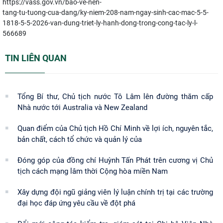
https://vass.gov.vn/bao-ve-nen-
tang-tu-tuong-cua-dang/ky-niem-208-nam-ngay-sinh-cac-mac-5-5-
1818-5-5-2026-van-dung-triet-ly-hanh-dong-trong-cong-tac-ly-l-
566689
TIN LIÊN QUAN
Tổng Bí thư, Chủ tịch nước Tô Lâm lên đường thăm cấp
Nhà nước tới Australia và New Zealand
Quan điểm của Chủ tịch Hồ Chí Minh về lợi ích, nguyên tắc,
bản chất, cách tổ chức và quản lý của
Đóng góp của đồng chí Huỳnh Tấn Phát trên cương vị Chủ
tịch cách mạng lâm thời Cộng hòa miền Nam
Xây dựng đội ngũ giảng viên lý luận chính trị tại các trường
đại học đáp ứng yêu cầu về đột phá