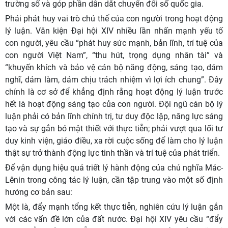
trường số và góp phần dẫn dắt chuyển đổi số quốc gia.
Phải phát huy vai trò chủ thể của con người trong hoạt động
lý luận. Văn kiện Đại hội XIV nhiều lần nhấn mạnh yếu tố
con người, yêu cầu “phát huy sức mạnh, bản lĩnh, trí tuệ của
con người Việt Nam”, “thu hút, trọng dụng nhân tài” và
“khuyến khích và bảo vệ cán bộ năng động, sáng tạo, dám
nghĩ, dám làm, dám chịu trách nhiệm vì lợi ích chung”. Đây
chính là cơ sở để khẳng định rằng hoạt động lý luận trước
hết là hoạt động sáng tạo của con người. Đội ngũ cán bộ lý
luận phải có bản lĩnh chính trị, tư duy độc lập, năng lực sáng
tạo và sự gắn bó mật thiết với thực tiễn; phải vượt qua lối tư
duy kinh viện, giáo điều, xa rời cuộc sống để làm cho lý luận
thật sự trở thành động lực tinh thần và trí tuệ của phát triển.
Để vận dụng hiệu quả triết lý hành động của chủ nghĩa Mác-
Lênin trong công tác lý luận, cần tập trung vào một số định
hướng cơ bản sau:
Một là, đẩy mạnh tổng kết thực tiễn, nghiên cứu lý luận gắn
với các vấn đề lớn của đất nước. Đại hội XIV yêu cầu “đẩy