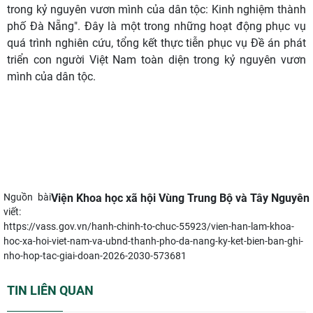
trong kỷ nguyên vươn mình của dân tộc: Kinh nghiệm thành
phố Đà Nẵng".
Đây là một trong những hoạt động phục vụ
quá trình nghiên cứu, tổng kết thực tiễn phục vụ Đề án phát
triển con người Việt Nam toàn diện trong kỷ nguyên vươn
mình của dân tộc.
Nguồn bài
Viện Khoa học xã hội Vùng Trung Bộ và Tây Nguyên
viết:
https://vass.gov.vn/hanh-chinh-to-chuc-55923/vien-han-lam-khoa-
hoc-xa-hoi-viet-nam-va-ubnd-thanh-pho-da-nang-ky-ket-bien-ban-ghi-
nho-hop-tac-giai-doan-2026-2030-573681
TIN LIÊN QUAN