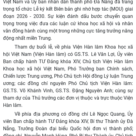
Việt Nam và Ủy ban nhân dân thành phố Đà Nẵng đã trang
trọng tổ chức Lễ ký kết Biên bản ghi nhớ hợp tác (MOU) giai
đoạn 2026 - 2030. Sự kiện đánh dấu bước chuyển quan
trọng trong việc đưa các luận cứ khoa học xã hội và nhân
văn đồng hành cùng một trong những cực tăng trưởng năng
động nhất miền Trung.
Tham dự buổi lễ, về phía Viện Hàn lâm Khoa học xã
hội Việt Nam (Viện Hàn lâm) có GS.TS. Lê Văn Lợi, Ủy viên
Ban chấp hành TƯ Đảng khóa XIV, Chủ tịch Viện Hàn lâm
Khoa học xã hội Việt Nam, Phó Trưởng ban Chính sách,
Chiến lược Trung ương, Phó Chủ tịch Hội đồng Lý luận Trung
ương; các đồng chí nguyên Phó Chủ tịch Viện Hàn lâm:
GS.TS. Võ Khánh Vinh, GS.TS. Đặng Nguyên Anh; cùng sự
tham dự của Thủ trưởng các đơn vị thuộc và trực thuộc Viện
Hàn lâm.
Về phía địa phương có đồng chí Lê Ngọc Quang, Ủy
viên Ban chấp hành TƯ Đảng khóa XIV, Bí thư Thành ủy Đà
Nẵng, Trưởng Đoàn đại biểu Quốc hội đơn vị thành phố;
đồng chí
Nguyễn Mạnh Hùng, Phó Bí thư Thành ủy, Chủ tịch