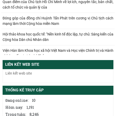
Quan điểm của Chủ tịch Hồ Chí Minh về lợi ích, nguyên tắc, bản chất,
cách tổ chức và quản lý của
Đóng góp của đồng chí Huỳnh Tấn Phát trên cương vị Chủ tịch cách
mạng lâm thời Cộng hòa miền Nam
Hội thảo khoa học quốc tế: “Nền kinh tế độc lập, tự chủ: Sáng kiến của
Cộng hòa Dân chủ Nhân dân
Viện Hàn lâm Khoa học xã hội Việt Nam và Học viện Chính trị và Hành
chính quốc gia Lào ký Thỏa
LIÊN KẾT WEB SITE
Đổi mới công tác kiểm tra, giám sát tại Chi bộ Viện Nhà nước và Pháp
luật: Gắn siết chặt kỷ cương
Từ quan niệm của C.Mác về công bằng phân phối đến nguyên tắc
phân phối trong nền kinh tế thị trường
THỐNG KÊ TRUY CẬP
Mối quan hệ giữa dân chủ và chủ nghĩa xã hội – quan điểm của
Đang online:
10
C.Mác và sự vận dụng ở Việt Nam thời
Hôm nay:
1,191
Trong tuần:
8,246
Từ điển bách khoa nghề thủ công truyền thống ở Việt Nam – Công