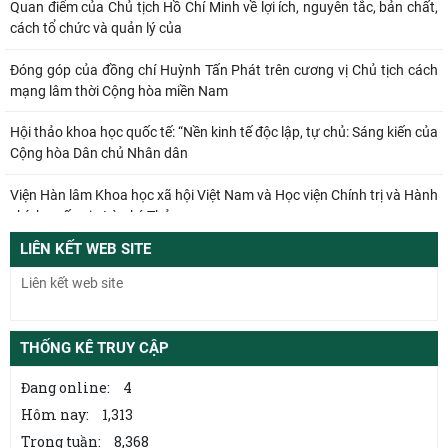
Quan điểm của Chủ tịch Hồ Chí Minh về lợi ích, nguyên tắc, bản chất,
cách tổ chức và quản lý của
Đóng góp của đồng chí Huỳnh Tấn Phát trên cương vị Chủ tịch cách
mạng lâm thời Cộng hòa miền Nam
Hội thảo khoa học quốc tế: “Nền kinh tế độc lập, tự chủ: Sáng kiến của
Cộng hòa Dân chủ Nhân dân
Viện Hàn lâm Khoa học xã hội Việt Nam và Học viện Chính trị và Hành
chính quốc gia Lào ký Thỏa
LIÊN KẾT WEB SITE
Đổi mới công tác kiểm tra, giám sát tại Chi bộ Viện Nhà nước và Pháp
luật: Gắn siết chặt kỷ cương
Từ quan niệm của C.Mác về công bằng phân phối đến nguyên tắc
phân phối trong nền kinh tế thị trường
THỐNG KÊ TRUY CẬP
Mối quan hệ giữa dân chủ và chủ nghĩa xã hội – quan điểm của
Đang online:
4
C.Mác và sự vận dụng ở Việt Nam thời
Hôm nay:
1,313
Trong tuần:
8,368
Từ điển bách khoa nghề thủ công truyền thống ở Việt Nam – Công