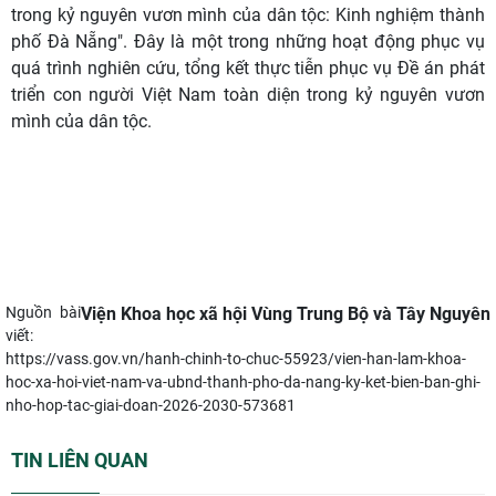
trong kỷ nguyên vươn mình của dân tộc: Kinh nghiệm thành
phố Đà Nẵng".
Đây là một trong những hoạt động phục vụ
quá trình nghiên cứu, tổng kết thực tiễn phục vụ Đề án phát
triển con người Việt Nam toàn diện trong kỷ nguyên vươn
mình của dân tộc.
Nguồn bài
Viện Khoa học xã hội Vùng Trung Bộ và Tây Nguyên
viết:
https://vass.gov.vn/hanh-chinh-to-chuc-55923/vien-han-lam-khoa-
hoc-xa-hoi-viet-nam-va-ubnd-thanh-pho-da-nang-ky-ket-bien-ban-ghi-
nho-hop-tac-giai-doan-2026-2030-573681
TIN LIÊN QUAN