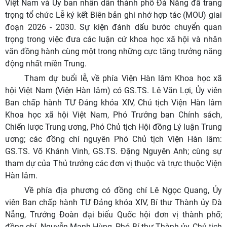
Việt Nam và Ủy ban nhân dân thành phố Đà Nẵng đã trang
trọng tổ chức Lễ ký kết Biên bản ghi nhớ hợp tác (MOU) giai
đoạn 2026 - 2030. Sự kiện đánh dấu bước chuyển quan
trọng trong việc đưa các luận cứ khoa học xã hội và nhân
văn đồng hành cùng một trong những cực tăng trưởng năng
động nhất miền Trung.
Tham dự buổi lễ, về phía Viện Hàn lâm Khoa học xã
hội Việt Nam (Viện Hàn lâm) có GS.TS. Lê Văn Lợi, Ủy viên
Ban chấp hành TƯ Đảng khóa XIV, Chủ tịch Viện Hàn lâm
Khoa học xã hội Việt Nam, Phó Trưởng ban Chính sách,
Chiến lược Trung ương, Phó Chủ tịch Hội đồng Lý luận Trung
ương; các đồng chí nguyên Phó Chủ tịch Viện Hàn lâm:
GS.TS. Võ Khánh Vinh, GS.TS. Đặng Nguyên Anh; cùng sự
tham dự của Thủ trưởng các đơn vị thuộc và trực thuộc Viện
Hàn lâm.
Về phía địa phương có đồng chí Lê Ngọc Quang, Ủy
viên Ban chấp hành TƯ Đảng khóa XIV, Bí thư Thành ủy Đà
Nẵng, Trưởng Đoàn đại biểu Quốc hội đơn vị thành phố;
đồng chí
Nguyễn Mạnh Hùng, Phó Bí thư Thành ủy, Chủ tịch