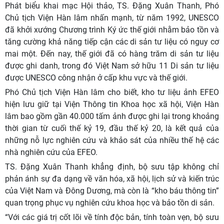
Phát biểu khai mạc Hội thảo, TS. Đặng Xuân Thanh, Phó
Chủ tịch Viện Hàn lâm nhấn mạnh, từ năm 1992, UNESCO
đã khởi xướng Chương trình Ký ức thế giới nhằm bảo tồn và
tăng cường khả năng tiếp cận các di sản tư liệu có nguy cơ
mai một. Đến nay, thế giới đã có hàng trăm di sản tư liệu
được ghi danh, trong đó Việt Nam sở hữu 11 Di sản tư liệu
được UNESCO công nhận ở cấp khu vực và thế giới.
Phó Chủ tịch Viện Hàn lâm cho biết, kho tư liệu ảnh EFEO
hiện lưu giữ tại Viện Thông tin Khoa học xã hội, Viện Hàn
lâm bao gồm gần 40.000 tấm ảnh được ghi lại trong khoảng
thời gian từ cuối thế kỷ 19, đầu thế kỷ 20, là kết quả của
những nỗ lực nghiên cứu và khảo sát của nhiều thế hệ các
nhà nghiên cứu của EFEO.
TS. Đặng Xuân Thanh khẳng định, bộ sưu tập không chỉ
phản ánh sự đa dạng về văn hóa, xã hội, lịch sử và kiến trúc
của Việt Nam và Đông Dương, mà còn là “kho báu thông tin”
quan trọng phục vụ nghiên cứu khoa học và bảo tồn di sản.
“Với các giá trị cốt lõi về tính độc bản, tính toàn vẹn, bộ sưu