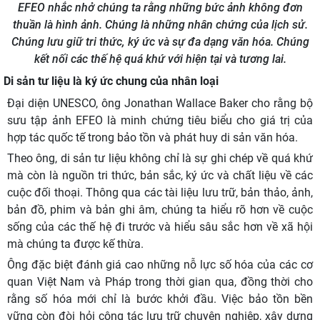
EFEO nhắc nhở chúng ta rằng những bức ảnh không đơn
thuần là hình ảnh. Chúng là những nhân chứng của lịch sử.
Chúng lưu giữ tri thức, ký ức và sự đa dạng văn hóa. Chúng
kết nối các thế hệ quá khứ với hiện tại và tương lai.
Di sản tư liệu là ký ức chung của nhân loại
Đại diện UNESCO, ông Jonathan Wallace Baker cho rằng bộ
sưu tập ảnh EFEO là minh chứng tiêu biểu cho giá trị của
hợp tác quốc tế trong bảo tồn và phát huy di sản văn hóa.
Theo ông, di sản tư liệu không chỉ là sự ghi chép về quá khứ
mà còn là nguồn tri thức, bản sắc, ký ức và chất liệu về các
cuộc đối thoại. Thông qua các tài liệu lưu trữ, bản thảo, ảnh,
bản đồ, phim và bản ghi âm, chúng ta hiểu rõ hơn về cuộc
sống của các thế hệ đi trước và hiểu sâu sắc hơn về xã hội
mà chúng ta được kế thừa.
Ông đặc biệt đánh giá cao những nỗ lực số hóa của các cơ
quan Việt Nam và Pháp trong thời gian qua, đồng thời cho
rằng số hóa mới chỉ là bước khởi đầu. Việc bảo tồn bền
vững còn đòi hỏi công tác lưu trữ chuyên nghiệp, xây dựng