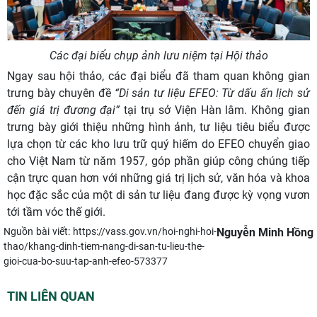
Các đại biểu chụp ảnh lưu niệm tại Hội thảo
Ngay sau hội thảo, các đại biểu đã tham quan không gian
trưng bày chuyên đề
“Di sản tư liệu EFEO: Từ dấu ấn lịch sử
đến giá trị đương đại”
tại trụ sở Viện Hàn lâm. Không gian
trưng bày giới thiệu những hình ảnh, tư liệu tiêu biểu được
lựa chọn từ các kho lưu trữ quý hiếm do EFEO chuyển giao
cho Việt Nam từ năm 1957, góp phần giúp công chúng tiếp
cận trực quan hơn với những giá trị lịch sử, văn hóa và khoa
học đặc sắc của một di sản tư liệu đang được kỳ vọng vươn
tới tầm vóc thế giới.
Nguồn bài viết:
https://vass.gov.vn/hoi-nghi-hoi-
​Nguyễn Minh Hồng
thao/khang-dinh-tiem-nang-di-san-tu-lieu-the-
gioi-cua-bo-suu-tap-anh-efeo-573377
TIN LIÊN QUAN