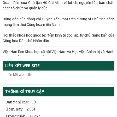
Quan điểm của Chủ tịch Hồ Chí Minh về lợi ích, nguyên tắc, bản chất,
cách tổ chức và quản lý của
Đóng góp của đồng chí Huỳnh Tấn Phát trên cương vị Chủ tịch cách
mạng lâm thời Cộng hòa miền Nam
Hội thảo khoa học quốc tế: “Nền kinh tế độc lập, tự chủ: Sáng kiến của
Cộng hòa Dân chủ Nhân dân
Viện Hàn lâm Khoa học xã hội Việt Nam và Học viện Chính trị và Hành
chính quốc gia Lào ký Thỏa
LIÊN KẾT WEB SITE
Đổi mới công tác kiểm tra, giám sát tại Chi bộ Viện Nhà nước và Pháp
luật: Gắn siết chặt kỷ cương
Từ quan niệm của C.Mác về công bằng phân phối đến nguyên tắc
phân phối trong nền kinh tế thị trường
THỐNG KÊ TRUY CẬP
Mối quan hệ giữa dân chủ và chủ nghĩa xã hội – quan điểm của
Đang online:
13
C.Mác và sự vận dụng ở Việt Nam thời
Hôm nay:
2,651
Trong tuần:
11,267