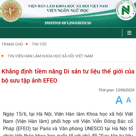
VI
EN
|
TRANG CHỦ
TIN TỨC
TIN VIỆN HÀN LÂM KHOA HỌC XÃ HỘI VIỆT NAM
Khẳng định tiềm năng Di sản tư liệu thế giới của
bộ sưu tập ảnh EFEO
15/06/2026
Ngày 15/6, tại Hà Nội, Viện Hàn lâm Khoa học xã hội Việt
Nam (Viện Hàn lâm) phối hợp với Viện Viễn Đông Bác cổ
Pháp (EFEO) tại Paris và Văn phòng UNESCO tại Hà Nội tổ
chức Hội thảo khoa học quốc tế với chủ đề “Sưu tập tư liệu