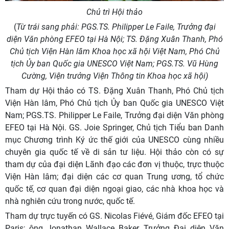
Chủ trì Hội thảo
(
Từ trái sang phải: PGS.TS. Philipper Le Faile, Trưởng đại
diện Văn phòng EFEO tại Hà Nội; TS. Đặng Xuân Thanh, Phó
Chủ tịch Viện Hàn lâm Khoa học xã hội Việt Nam, Phó Chủ
tịch Ủy ban Quốc gia UNESCO Việt Nam; PGS.TS. Vũ Hùng
Cường, Viện trưởng Viện Thông tin Khoa học xã hội)
Tham dự Hội thảo có TS. Đặng Xuân Thanh, Phó Chủ tịch
Viện Hàn lâm, Phó Chủ tịch Ủy ban Quốc gia UNESCO Việt
Nam; PGS.TS. Philipper Le Faile, Trưởng đại diện Văn phòng
EFEO tại Hà Nội. GS. Joie Springer, Chủ tịch Tiểu ban Danh
mục Chương trình Ký ức thế giới của UNESCO cùng nhiều
chuyên gia quốc tế về di sản tư liệu. Hội thảo còn có sự
tham dự của đại diện Lãnh đạo các đơn vị thuộc, trực thuộc
Viện Hàn lâm; đại diện các cơ quan Trung ương, tổ chức
quốc tế, cơ quan đại diện ngoại giao, các nhà khoa học và
nhà nghiên cứu trong nước, quốc tế.
Tham dự trực tuyến có GS. Nicolas Fiévé, Giám đốc EFEO tại
Paris; ông Jonathan Wallace Baker, Trưởng Đại diện Văn