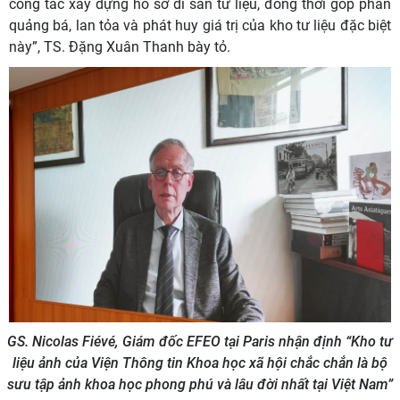
công tác xây dựng hồ sơ di sản tư liệu, đồng thời góp phần
quảng bá, lan tỏa và phát huy giá trị của kho tư liệu đặc biệt
này”, TS. Đặng Xuân Thanh bày tỏ.
GS. Nicolas Fiévé, Giám đốc EFEO tại Paris nhận định “
Kho tư
liệu ảnh của Viện Thông tin Khoa học xã hội chắc chắn là bộ
sưu tập ảnh khoa học phong phú và lâu đời nhất tại Việt Nam”