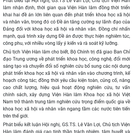
Phát biểu tại Hội nghị, GS.TS Lê Văn Lợi, Chủ tịch Viện Hàn
lâm nhận định, thời gian qua Viện Hàn lâm đồng thời triển
khai hai đề án lớn liên quan đến phát triển khoa học xã hội
và nhân văn, trong đó có Đề án tăng cường sự lãnh đạo của
Đảng đối với khoa học xã hội và nhân văn. Đồng chí nhấn
mạnh, quá trình xây dựng Đề án được thực hiện nghiêm túc,
công phu, với nhiều vòng lấy ý kiến và rà soát kỹ lưỡng.
Chủ tịch Viện Hàn lâm cho biết, Bộ Chính trị đã giao Ban Chỉ
đạo Trung ương về phát triển khoa học, công nghệ, đổi mới
sáng tạo và chuyển đổi số nghiên cứu bổ sung các nội dung
phát triển khoa học xã hội và nhân văn vào chương trình, kế
hoạch công tác; đồng thời yêu cầu kiện toàn, củng cố, nâng
cao chất lượng, hiệu quả hoạt động nghiên cứu, tư vấn
chính sách, xây dựng Viện Hàn lâm Khoa học xã hội Việt
Nam trở thành trung tâm nghiên cứu trọng điểm quốc gia về
khoa học xã hội và nhân văn ngang tầm các nước tiên tiến
trên thế giới.
Phát biểu kết luận Hội nghị, GS.TS. Lê Văn Lợi, Chủ tịch Viện
Hàn lâm đánh giá cao tinh thần trách nhiệm, tâm huyết và