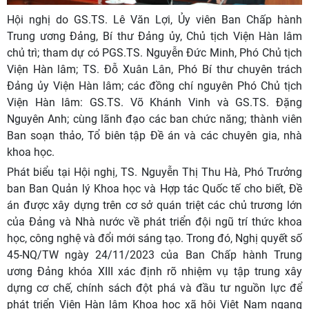
Hội nghị do GS.TS. Lê Văn Lợi, Ủy viên Ban Chấp hành
Trung ương Đảng, Bí thư Đảng ủy, Chủ tịch Viện Hàn lâm
chủ trì; tham dự có PGS.TS. Nguyễn Đức Minh, Phó Chủ tịch
Viện Hàn lâm; TS. Đỗ Xuân Lân, Phó Bí thư chuyên trách
Đảng ủy Viện Hàn lâm; các đồng chí nguyên Phó Chủ tịch
Viện Hàn lâm: GS.TS. Võ Khánh Vinh và GS.TS. Đặng
Nguyên Anh; cùng lãnh đạo các ban chức năng; thành viên
Ban soạn thảo, Tổ biên tập Đề án và các chuyên gia, nhà
khoa học.
Phát biểu tại Hội nghị, TS. Nguyễn Thị Thu Hà, Phó Trưởng
ban Ban Quản lý Khoa học và Hợp tác Quốc tế cho biết, Đề
án được xây dựng trên cơ sở quán triệt các chủ trương lớn
của Đảng và Nhà nước về phát triển đội ngũ trí thức khoa
học, công nghệ và đổi mới sáng tạo. Trong đó, Nghị quyết số
45-NQ/TW ngày 24/11/2023 của Ban Chấp hành Trung
ương Đảng khóa XIII xác định rõ nhiệm vụ tập trung xây
dựng cơ chế, chính sách đột phá và đầu tư nguồn lực để
phát triển Viện Hàn lâm Khoa học xã hội Việt Nam ngang