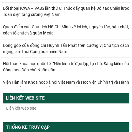
Đối thoại ICWA – VASS lần thứ 6: Thúc đẩy quan hệ Đối tác Chiến lược
Toàn diện tăng cường Việt Nam
Quan điểm của Chủ tịch Hồ Chí Minh về lợi ích, nguyên tắc, bản chất,
cách tổ chức và quản lý của
Đóng góp của đồng chí Huỳnh Tấn Phát trên cương vị Chủ tịch cách
mạng lâm thời Cộng hòa miền Nam
Hội thảo khoa học quốc tế: “Nền kinh tế độc lập, tự chủ: Sáng kiến của
Cộng hòa Dân chủ Nhân dân
Viện Hàn lâm Khoa học xã hội Việt Nam và Học viện Chính trị và Hành
chính quốc gia Lào ký Thỏa
LIÊN KẾT WEB SITE
Đổi mới công tác kiểm tra, giám sát tại Chi bộ Viện Nhà nước và Pháp
luật: Gắn siết chặt kỷ cương
Từ quan niệm của C.Mác về công bằng phân phối đến nguyên tắc
phân phối trong nền kinh tế thị trường
THỐNG KÊ TRUY CẬP