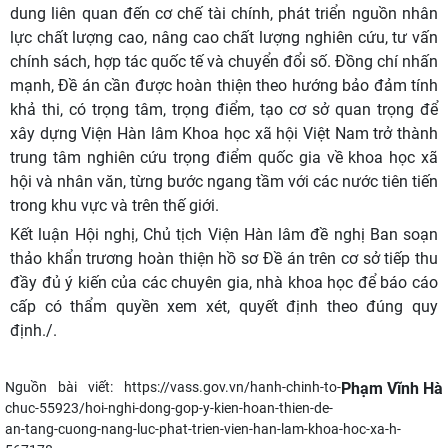
dung liên quan đến cơ chế tài chính, phát triển nguồn nhân
lực chất lượng cao, nâng cao chất lượng nghiên cứu, tư vấn
chính sách, hợp tác quốc tế và chuyển đổi số. Đồng chí nhấn
mạnh, Đề án cần được hoàn thiện theo hướng bảo đảm tính
khả thi, có trọng tâm, trọng điểm, tạo cơ sở quan trọng để
xây dựng Viện Hàn lâm Khoa học xã hội Việt Nam trở thành
trung tâm nghiên cứu trọng điểm quốc gia về khoa học xã
hội và nhân văn, từng bước ngang tầm với các nước tiên tiến
trong khu vực và trên thế giới.
Kết luận Hội nghị, Chủ tịch Viện Hàn lâm đề nghị Ban soạn
thảo khẩn trương hoàn thiện hồ sơ Đề án trên cơ sở tiếp thu
đầy đủ ý kiến của các chuyên gia, nhà khoa học để báo cáo
cấp có thẩm quyền xem xét, quyết định theo đúng quy
định./.
Nguồn bài viết:
https://vass.gov.vn/hanh-chinh-to-
Phạm Vĩnh Hà
chuc-55923/hoi-nghi-dong-gop-y-kien-hoan-thien-de-
an-tang-cuong-nang-luc-phat-trien-vien-han-lam-khoa-hoc-xa-h-