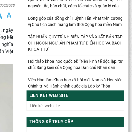
6/06/2026
nguyên tắc, bản chất, cách tổ chức và quản lý của
Đóng góp của đồng chí Huỳnh Tấn Phát trên cương
vị Chủ tịch cách mạng lâm thời Cộng hòa miền Nam
, ngày
TẬP HUẤN QUY TRÌNH BIÊN TẬP VÀ XUẤT BẢN TẠP
ổng kết
CHÍ NGÔN NGỮ, ẤN PHẨM TỪ ĐIỂN HỌC VÀ BÁCH
 nghĩa
KHOA THƯ
ản Việt
Hội thảo khoa học quốc tế: “Nền kinh tế độc lập, tự
chủ: Sáng kiến của Cộng hòa Dân chủ Nhân dân
Viện Hàn lâm Khoa học xã hội Việt Nam và Học viện
Chính trị và Hành chính quốc gia Lào ký Thỏa
LIÊN KẾT WEB SITE
Đổi mới công tác kiểm tra, giám sát tại Chi bộ Viện
Nhà nước và Pháp luật: Gắn siết chặt kỷ cương
Từ quan niệm của C.Mác về công bằng phân phối
THỐNG KÊ TRUY CẬP
đến nguyên tắc phân phối trong nền kinh tế thị
trường