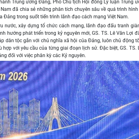
 hành Trung ương Đảng, Phó Chủ tịch Hội đồng Lý luận Trung ư
 Nam đã chia sẻ những phân tích chuyên sâu về quá trình hình
của Đảng trong suốt tiến trình lãnh đạo cách mạng Việt Nam.
ứu nước, xây dựng tổ chức cách mạng, lãnh đạo đấu tranh già
ịnh hướng phát triển trong kỷ nguyên mới, GS. TS. Lê Văn Lợi 
ập dân tộc gắn với chủ nghĩa xã hội của Đảng, luôn chủ động t
ù hợp với yêu cầu của từng giai đoạn lịch sử. Đặc biệt, GS. TS.
ng đối với việc phân kỳ các Kỷ nguyên.