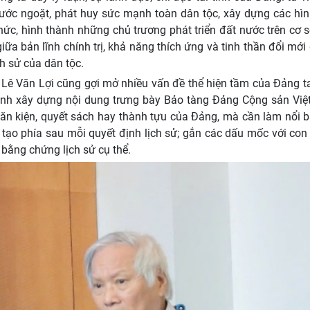
ước ngoặt, phát huy sức mạnh toàn dân tộc, xây dựng các hìn
hức, hình thành những chủ trương phát triển đất nước trên cơ 
giữa bản lĩnh chính trị, khả năng thích ứng và tinh thần đổi mới
h sử của dân tộc.
 Lê Văn Lợi cũng gợi mở nhiều vấn đề thể hiện tầm của Đảng t
rình xây dựng nội dung trưng bày Bảo tàng Đảng Cộng sản Việ
ăn kiện, quyết sách hay thành tựu của Đảng, mà cần làm nổi 
g tạo phía sau mỗi quyết định lịch sử; gắn các dấu mốc với con
 bằng chứng lịch sử cụ thể.