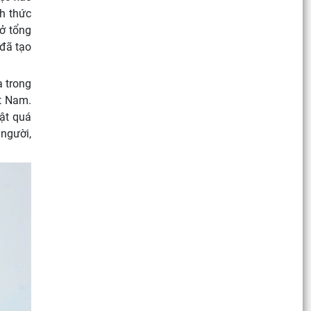
h thức
sở tổng
 đã tạo
a trong
t Nam.
bật quá
 người,