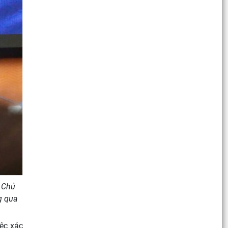
, Chủ
g qua
iệc xác