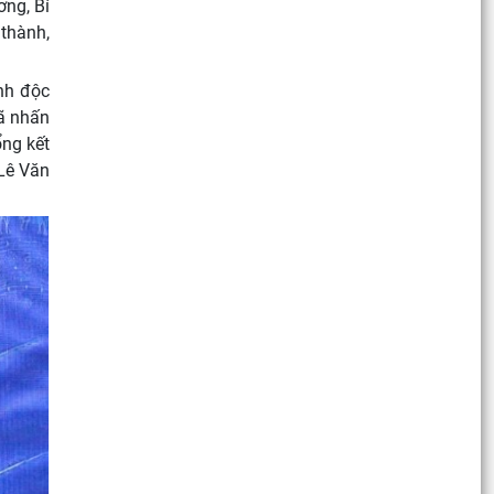
ơng, Bí
 thành,
nh độc
đã nhấn
ổng kết
 Lê Văn