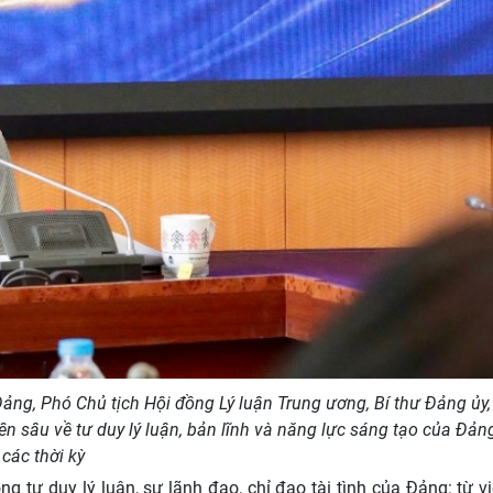
ảng, Phó Chủ tịch Hội đồng Lý luận Trung ương, Bí thư Đảng ủy
n sâu về tư duy lý luận, bản lĩnh và năng lực sáng tạo của Đản
các thời kỳ
ng tư duy lý luận, sự lãnh đạo, chỉ đạo tài tình của Đảng: từ v