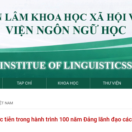
TẠP CHÍ
KHOA HỌC
THƯ VIỆN
IỆT NAM
hực tiễn trong hành trình 100 năm Đảng lãnh đạo cá