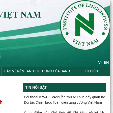
VI
EN
|
BẢO VỆ NỀN TẢNG TƯ TƯỞNG CỦA ĐẢNG
TỪ ĐIỂN
TIN NỔI BẬT
Đối thoại ICWA – VASS lần thứ 6: Thúc đẩy quan hệ
ch
Đối tác Chiến lược Toàn diện tăng cường Việt Nam
Quan điểm của Chủ tịch Hồ Chí Minh về lợi ích,