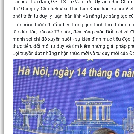
Tại buổi tọa đàm, GS. TS. Lê Văn Lợi - Ủy viên Ban Chấp
thư Đảng ủy, Chủ tịch Viện Hàn lâm Khoa học xã hội Việt
phát triển tư duy lý luận, bản lĩnh và năng lực sáng tạo 
Từ những bước đi đầu tiên trong quá trình tìm đường c
lập dân tộc, bảo vệ Tổ quốc, đến công cuộc Đổi mới và đ
mạnh sợi chỉ đỏ xuyên suốt - sự kiên định mục tiêu độc l
thực tiễn, đổi mới tư duy và tìm kiếm những giải pháp ph
Lợi truyền đạt những nhận thức mới và tư duy mới của Đả