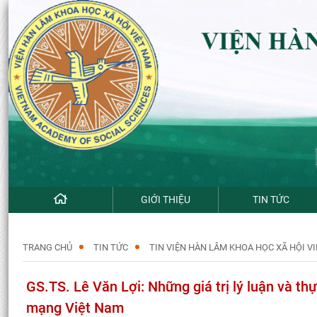
GIỚI THIỆU
TIN TỨC
TRANG CHỦ
TIN TỨC
TIN VIỆN HÀN LÂM KHOA HỌC XÃ HỘI V
GS.TS. Lê Văn Lợi: Những giá trị lý luận và t
mạng Việt Nam