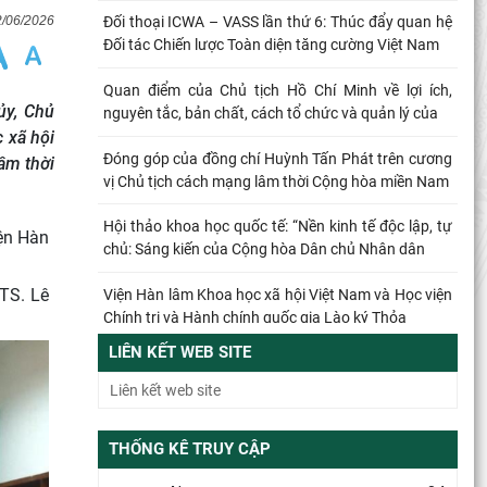
2/06/2026
Đối thoại ICWA – VASS lần thứ 6: Thúc đẩy quan hệ
Đối tác Chiến lược Toàn diện tăng cường Việt Nam
Quan điểm của Chủ tịch Hồ Chí Minh về lợi ích,
ủy, Chủ
nguyên tắc, bản chất, cách tổ chức và quản lý của
 xã hội
Đóng góp của đồng chí Huỳnh Tấn Phát trên cương
âm thời
vị Chủ tịch cách mạng lâm thời Cộng hòa miền Nam
Hội thảo khoa học quốc tế: “Nền kinh tế độc lập, tự
iện Hàn
chủ: Sáng kiến của Cộng hòa Dân chủ Nhân dân
TS. Lê
Viện Hàn lâm Khoa học xã hội Việt Nam và Học viện
Chính trị và Hành chính quốc gia Lào ký Thỏa
LIÊN KẾT WEB SITE
Đổi mới công tác kiểm tra, giám sát tại Chi bộ Viện
Nhà nước và Pháp luật: Gắn siết chặt kỷ cương
Từ quan niệm của C.Mác về công bằng phân phối
THỐNG KÊ TRUY CẬP
đến nguyên tắc phân phối trong nền kinh tế thị
trường