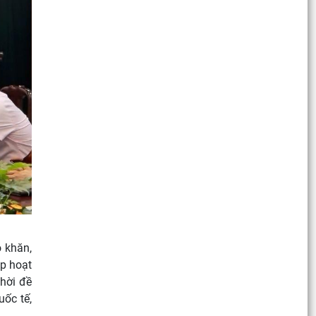
 khăn,
ép hoạt
hời đề
uốc tế,