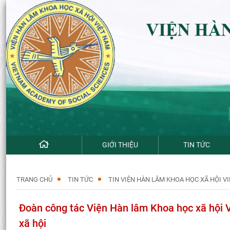
GIỚI THIỆU
TIN TỨC
TRANG CHỦ
TIN TỨC
TIN VIỆN HÀN LÂM KHOA HỌC XÃ HỘI V
Đoàn công tác Viện Hàn lâm Khoa học xã hội V
xã hội