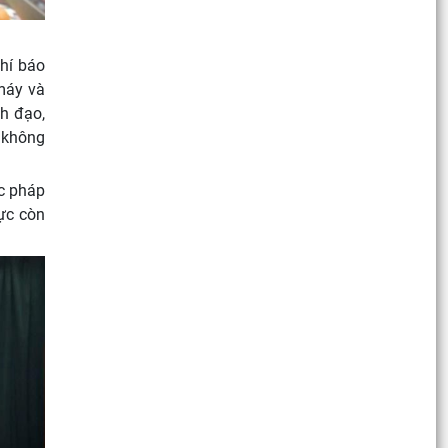
hí báo
 máy và
nh đạo,
 không
ục pháp
lực còn