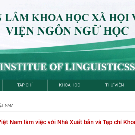
TẠP CHÍ
KHOA HỌC
THƯ VIỆN
IỆT NAM
iệt Nam làm việc với Nhà Xuất bản và Tạp chí Kho