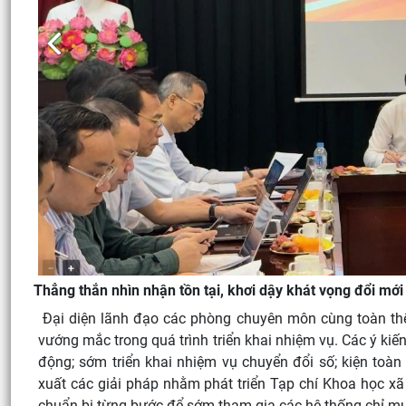
Thẳng thắn nhìn nhận tồn tại, khơi dậy khát vọng đổi mới 
Đại diện lãnh đạo các phòng chuyên môn cùng toàn thể
vướng mắc trong quá trình triển khai nhiệm vụ. Các ý kiế
động; sớm triển khai nhiệm vụ chuyển đổi số; kiện toà
xuất các giải pháp nhằm phát triển Tạp chí Khoa học xã
chuẩn bị từng bước để sớm tham gia các hệ thống chỉ mụ