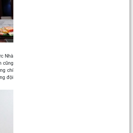
ức Nhà
ch cũng
ng chí
ng đội