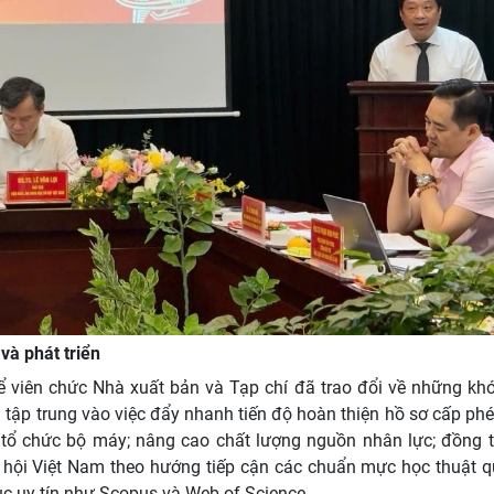
và phát triển
 viên chức Nhà xuất bản và Tạp chí đã trao đổi về những khó
n tập trung vào việc đẩy nhanh tiến độ hoàn thiện hồ sơ cấp ph
n tổ chức bộ máy; nâng cao chất lượng nguồn nhân lực; đồng t
 hội Việt Nam theo hướng tiếp cận các chuẩn mực học thuật q
c uy tín như Scopus và Web of Science.