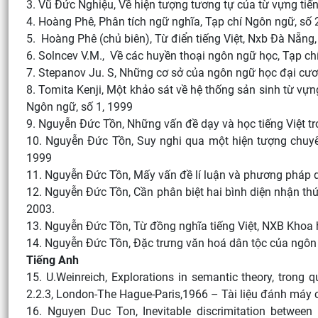
3. Vũ Đức Nghiệu, Về hiện tượng tương tự của từ vựng tiến
4. Hoàng Phê, Phân tích ngữ nghĩa, Tạp chí Ngôn ngữ, số 
5. Hoàng Phê (chủ biên), Từ điển tiếng Việt, Nxb Đà Nẵng
6. Solncev V.M., Về các huyền thoại ngôn ngữ học, Tạp ch
7. Stepanov Ju. S, Những cơ sở của ngôn ngữ học đại cư
8. Tomita Kenji, Một khảo sát về hệ thống sản sinh từ vựn
Ngôn ngữ, số 1, 1999
9. Nguyễn Đức Tồn, Những vấn đề dạy và học tiếng Việt t
10. Nguyễn Đức Tồn, Suy nghi qua một hiện tượng chuyển â
1999
11. Nguyễn Đức Tồn, Mấy vấn đề lí luận và phương pháp d
12. Nguyễn Đức Tồn, Cần phân biệt hai bình diện nhận thứ
2003.
13. Nguyễn Đức Tồn, Từ đồng nghĩa tiếng Việt, NXB Khoa h
14. Nguyễn Đức Tồn, Đặc trưng văn hoá dân tộc của ngôn 
Tiếng Anh
15. U.Weinreich, Explorations in semantic theory, trong qu
2.2.3, London-The Hague-Paris,1966 – Tài liệu đánh máy
16. Nguyen Duc Ton, Inevitable discrimitation between p