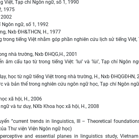
g Việt, Tạp chí Ngôn ngữ, số 1, 1990
2, 1975
, 2002
í Ngôn ngữ, số 1, 1992
ơng, Nxb ĐH&THCN, H., 1977
g trong tiếng Việt nhằm góp phần nghiên cứu lịch sử tiếng Việt,
rong nhà trường, Nxb ĐHQG,H., 2001
m cấu tạo từ trong tiếng Việt: ’lui’ và ’lùi’, Tạp chí Ngôn ngữ
ạy, học từ ngữ tiếng Việt trong nhà trường, H., Nxb ĐHQGĐHN, 
c và bản thể trong nghiên cứu ngôn ngữ học, Tạp chí Ngôn ngữ,
ọc xã hội, H., 2006
ngữ và tư duy, NXb Khoa học xã hội, H., 2008
yển “current trends in linguistics, III – Theoretical foundatio
 của Thư viện Viện Ngôn ngữ học)
erceptive and essential planes in linguistics study, Vietnam