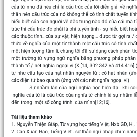
của từ như đã nêu chỉ là cấu trúc của lời diễn giải về nghĩ
thần nên cấu trúc của nó không thể có tính chất tuyến tính
hiểu biết của con người về đặc trưng nào đó của cái mà từ
trúc thì cấu trúc đó phải là phi tuyến tính - sự hiểu biết 
các thuộc tính…của sự vật, hiện tượng... được từ gợi ra / 
thức về nghĩa của một từ thành một cấu trúc có tính chất
một hiện tượng tâm lí, chúng tôi đã sử dụng cách phân tích
một trường từ vựng ngữ nghĩa bằng phương pháp phân tí
thành tố / nét nghĩa ngoại vi.(X.[14, 302-342 và 414-416]
tự như cấu tạo của hạt nhân nguyên tử : có hạt nhân (ứng
các điện tử bao quanh (ứng với các nét nghĩa ngoại vi).
Sự nhầm lẫn của ngữ nghĩa học hiện đại khi coi lời giả
nghĩa của từ là cấu trúc của nghĩa từ chính là sự nhầm l
đến trong một số công trình của mình[12;16].
Tài liệu tham khảo
1. Nguyễn Thiện Giáp, Từ vựng học tiếng Việt, Nxb GD, H.,
2. Cao Xuân Hạo, Tiếng Việt - sơ thảo ngữ pháp chức năng