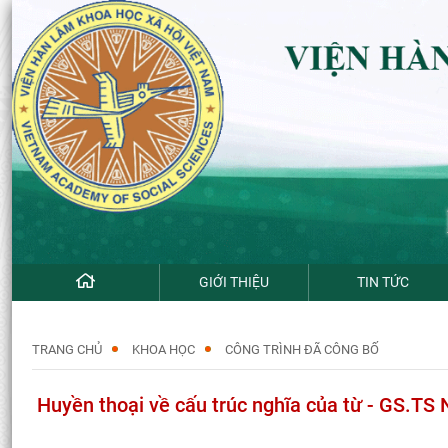
GIỚI THIỆU
TIN TỨC
TRANG CHỦ
KHOA HỌC
CÔNG TRÌNH ĐÃ CÔNG BỐ
Huyền thoại về cấu trúc nghĩa của từ - GS.TS