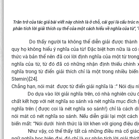
Trăn trở của tác giả bài viết này chính là ở chỗ, cái gọi là cấu trúc
phân tích lời giải thích cụ thể của một cách hiểu về nghĩa của từ", "
Do thấy người ta không thể diễn giải được thành lời 
quy họ không hiểu ý nghĩa của từ! Đặc biệt hơn nữa là có
thức và bản thể nên đã coi lời định nghĩa của một từ trong 
nghĩa của từ, từ đó đã có những nhận định thiếu chính x
nghĩa trong từ điển giải thích chỉ là một trong nhiều biế
Sternin)[24].
Chẳng hạn, nói mát được từ điển giải nghĩa là :“ Nói dịu n
Do dựa vào lời giải nghĩa trên, có nhà nghiên cứu đã p
chất kết hợp với nét nghĩa so sánh và nét nghĩa mục đích
nghĩa trên ( được coi là nét nghĩa so sánh!) chỉ là cách 
nói mát có nét nghĩa so sánh. Nếu diễn giải lại một cách 
biến mất: “Nói dưới hình thức là lời khen với giọng điệu d
Như vậy, có thể thấy tất cả những điều mà cố giáo sư
ngữ nghĩa học hiện đại, đó chỉ là sự phân tích lời giải thí