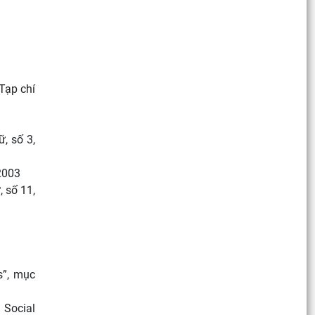
 Tạp chí
, số 3,
2003
 số 11,
ns”, mục
 Social