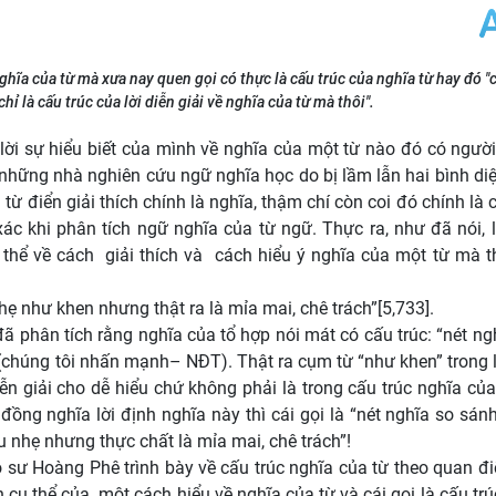
 nghĩa của từ mà xưa nay quen gọi có thực là cấu trúc của nghĩa từ hay đó "c
chỉ là cấu trúc của lời diễn giải về nghĩa của từ mà thôi".
sự hiểu biết của mình về nghĩa của một từ nào đó có người
 những nhà nghiên cứu ngữ nghĩa học do bị lầm lẫn hai bình di
từ điển giải thích chính là nghĩa, thậm chí còn coi đó chính là 
ác khi phân tích ngữ nghĩa của từ ngữ. Thực ra, như đã nói, l
n thể về cách giải thích và cách hiểu ý nghĩa của một từ mà thô
hẹ như khen nhưng thật ra là mỉa mai, chê trách”[5,733].
hân tích rằng nghĩa của tổ hợp nói mát có cấu trúc: “nét ngh
 (chúng tôi nhấn mạnh– NĐT). Thật ra cụm từ “như khen” trong l
diễn giải cho dễ hiểu chứ không phải là trong cấu trúc nghĩa củ
đồng nghĩa lời định nghĩa này thì cái gọi là “nét nghĩa so sánh
ịu nhẹ nhưng thực chất là mỉa mai, chê trách”!
 Hoàng Phê trình bày về cấu trúc nghĩa của từ theo quan đ
ch cụ thể của một cách hiểu về nghĩa của từ và cái gọi là cấu tr