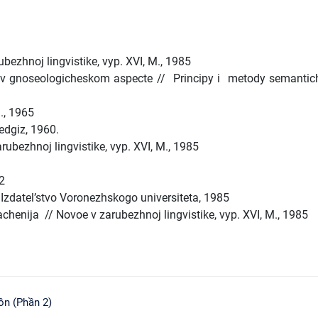
ubezhnoj lingvistike, vyp. XVI, M., 1985
a v gnoseologicheskom aspecte // Principy i metody semantic
M., 1965
edgiz, 1960.
rubezhnoj lingvistike, vyp. XVI, M., 1985
2
 Izdatel’stvo Voronezhskogo universiteta, 1985
henija // Novoe v zarubezhnoj lingvistike, vyp. XVI, M., 1985
ồn (Phần 2)