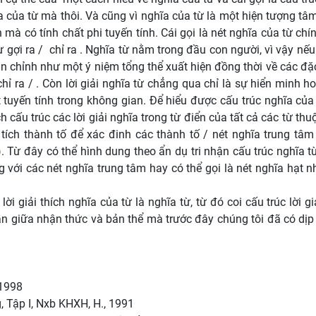
a của từ mà thôi. Và cũng vì nghĩa của từ là một hiện tượng tâm 
 mà có tính chất phi tuyến tính. Cái gọi là nét nghĩa của từ chí
 gợi ra / chỉ ra . Nghĩa từ nằm trong đầu con người, vì vậy nếu
hoàn chỉnh như một ý niệm tổng thể xuất hiện đồng thời về các đặ
chỉ ra / . Còn lời giải nghĩa từ chẳng qua chỉ là sự hiển minh 
 tuyến tính trong không gian. Để hiểu được cấu trúc nghĩa của
 cấu trúc các lời giải nghĩa trong từ điển của tất cả các từ th
ch thành tố để xác đinh các thành tố / nét nghĩa trung tâm
 ). Từ đây có thể hình dung theo ẩn dụ tri nhận cấu trúc nghĩa 
 với các nét nghĩa trung tâm hay có thể gọi là nét nghĩa hạt n
i thích nghĩa của từ là nghĩa từ, từ đó coi cấu trúc lời giả
ẫn giữa nhận thức và bản thể mà trước đây chúng tôi đã có dịp
 1998
, Tập I, Nxb KHXH, H., 1991