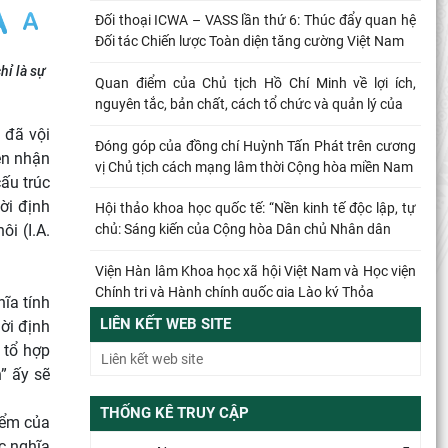
Đối thoại ICWA – VASS lần thứ 6: Thúc đẩy quan hệ
Đối tác Chiến lược Toàn diện tăng cường Việt Nam
hỉ là sự
Quan điểm của Chủ tịch Hồ Chí Minh về lợi ích,
nguyên tắc, bản chất, cách tổ chức và quản lý của
 đã vội
Đóng góp của đồng chí Huỳnh Tấn Phát trên cương
ện nhận
vị Chủ tịch cách mạng lâm thời Cộng hòa miền Nam
cấu trúc
ời định
Hội thảo khoa học quốc tế: “Nền kinh tế độc lập, tự
i (I.A.
chủ: Sáng kiến của Cộng hòa Dân chủ Nhân dân
Viện Hàn lâm Khoa học xã hội Việt Nam và Học viện
Chính trị và Hành chính quốc gia Lào ký Thỏa
ĩa tính
LIÊN KẾT WEB SITE
ời định
Đổi mới công tác kiểm tra, giám sát tại Chi bộ Viện
a tổ hợp
Nhà nước và Pháp luật: Gắn siết chặt kỷ cương
” ấy sẽ
Từ quan niệm của C.Mác về công bằng phân phối
THỐNG KÊ TRUY CẬP
đến nguyên tắc phân phối trong nền kinh tế thị
iểm của
trường
úc nghĩa