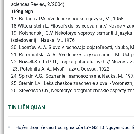
sciences Review, 2/2004)
Tiếng Nga
17. Budagov P.A. Vvedenie v nauku o jazyke, M., 1958
18.Wittgenstein L. Filosofskie issledovanija // Novoe v zar
19. Kolshanskij G.V. Nekotorye voprosy semantiki jazyk
issledovanij , Nauka, M., 1976
20. Leont’ev A. A. Slovo v rechevaja dejatel’nosti, Nauka, 
21. Reformatskij A. A., Vvedenie v jazykoznanie. - M., Uchp
22. Nowell-Smith P. H., Logika prilagatel’nykh // Novoe v za
23. Potebnija A. A., Mysl’ i jazyk, Odessa, 1922
24. Spirkin A.G., Soznanie i samosoznanie, Nauka, M., 197
25. Sternin I.A., Leksicheskoe znachenie slova - Voronezh,
26. Stevenson Ch., Nekotorye pragmaticheskie aspecty znac
TIN LIÊN QUAN
Huyền thoại về cấu trúc nghĩa của từ - GS.TS Nguyễn Đức T