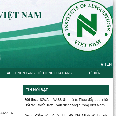
VI
EN
|
BẢO VỆ NỀN TẢNG TƯ TƯỞNG CỦA ĐẢNG
TỪ ĐIỂN
TIN NỔI BẬT
Đối thoại ICWA – VASS lần thứ 6: Thúc đẩy quan hệ
Đối tác Chiến lược Toàn diện tăng cường Việt Nam
4/06/2026
Quan điểm của Chủ tịch Hồ Chí Minh về lợi ích,