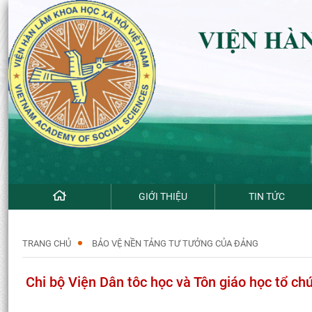
GIỚI THIỆU
TIN TỨC
TRANG CHỦ
BẢO VỆ NỀN TẢNG TƯ TƯỞNG CỦA ĐẢNG
Chi bộ Viện Dân tôc học và Tôn giáo học tổ ch