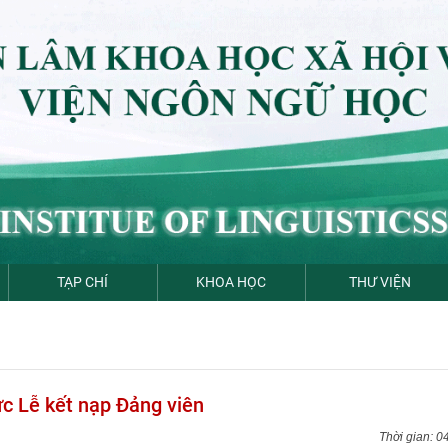
TẠP CHÍ
KHOA HỌC
THƯ VIỆN
ức Lễ kết nạp Đảng viên
0