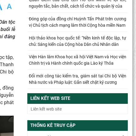
nguyên tắc, bản chất, cách tổ chức và quản lý của
Đóng góp của đồng chí Huỳnh Tấn Phát trên cương
Dân tộc
vị Chủ tịch cách mạng lâm thời Cộng hòa miền Nam
buổi lễ
hí đảng
Hội thảo khoa học quốc tế: “Nền kinh tế độc lập, tự
chủ: Sáng kiến của Cộng hòa Dân chủ Nhân dân
ọc tập,
Viện Hàn lâm Khoa học xã hội Việt Nam và Học viện
Chính trị và Hành chính quốc gia Lào ký Thỏa
 Thanh
Chi bộ
Đổi mới công tác kiểm tra, giám sát tại Chi bộ Viện
Nhà nước và Pháp luật: Gắn siết chặt kỷ cương
c, đồng
 Nguyễn
Từ quan niệm của C.Mác về công bằng phân phối
LIÊN KẾT WEB SITE
đến nguyên tắc phân phối trong nền kinh tế thị
ục phát
trường
Mối quan hệ giữa dân chủ và chủ nghĩa xã hội –
THỐNG KÊ TRUY CẬP
quan điểm của C.Mác và sự vận dụng ở Việt Nam
thời