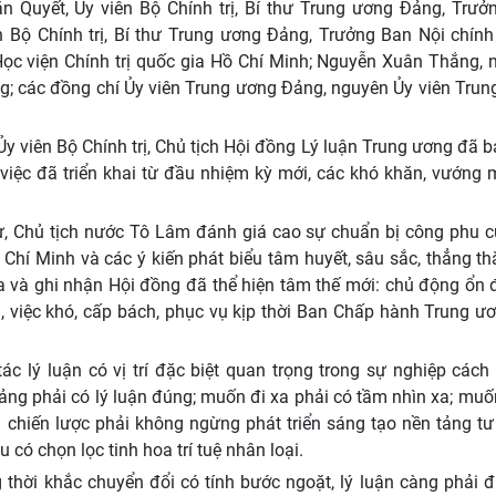
n Quyết, Ủy viên Bộ Chính trị, Bí thư Trung ương Đảng, Trưở
n Bộ Chính trị, Bí thư Trung ương Đảng, Trưởng Ban Nội chính
Học viện Chính trị quốc gia Hồ Chí Minh; Nguyễn Xuân Thắng, 
ơng; các đồng chí Ủy viên Trung ương Đảng, nguyên Ủy viên Tru
g.
y viên Bộ Chính trị, Chủ tịch Hội đồng Lý luận Trung ương đã 
việc đã triển khai từ đầu nhiệm kỳ mới, các khó khăn, vướng 
thư, Chủ tịch nước Tô Lâm đánh giá cao sự chuẩn bị công phu 
 Chí Minh và các ý kiến phát biểu tâm huyết, sâu sắc, thẳng t
a và ghi nhận Hội đồng đã thể hiện tâm thế mới: chủ động ổn 
, việc khó, cấp bách, phục vụ kịp thời Ban Chấp hành Trung ư
c lý luận có vị trí đặc biệt quan trọng trong sự nghiệp các
g phải có lý luận đúng; muốn đi xa phải có tầm nhìn xa; muốn
 chiến lược phải không ngừng phát triển sáng tạo nền tảng tư
u có chọn lọc tinh hoa trí tuệ nhân loại.
 thời khắc chuyển đổi có tính bước ngoặt, lý luận càng phải đ