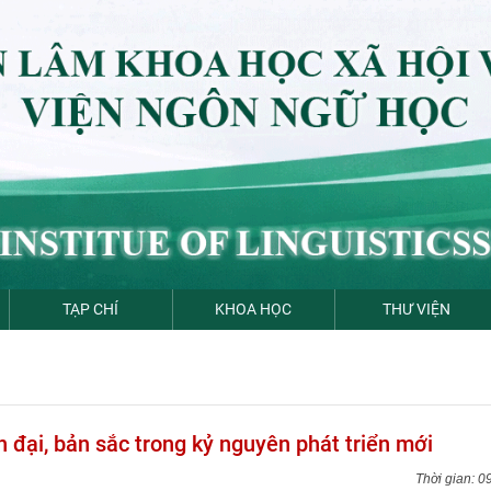
TẠP CHÍ
KHOA HỌC
THƯ VIỆN
 đại, bản sắc trong kỷ nguyên phát triển mới
0