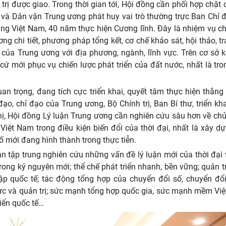
rị được giao. Trong thời gian tới, Hội đồng cần phối hợp chặt 
 và Dân vận Trung ương phát huy vai trò thường trực Ban Chỉ 
g Việt Nam, 40 năm thực hiện Cương lĩnh. Đây là nhiệm vụ chí
ng chi tiết, phương pháp tổng kết, cơ chế khảo sát, hội thảo, tr
 của Trung ương với địa phương, ngành, lĩnh vực. Trên cơ sở 
 cứ mới phục vụ chiến lược phát triển của đất nước, nhất là tro
n trọng, đang tích cực triển khai, quyết tâm thực hiện thắng 
o, chỉ đạo của Trung ương, Bộ Chính trị, Ban Bí thư, triển kh
ghị, Hội đồng Lý luận Trung ương cần nghiên cứu sâu hơn về ch
Việt Nam trong điều kiện biến đổi của thời đại, nhất là xây d
ố mới đang hình thành trong thực tiễn.
n tập trung nghiên cứu những vấn đề lý luận mới của thời đại
rong kỷ nguyên mới; thể chế phát triển nhanh, bền vững; quản t
nhập quốc tế; tác động tổng hợp của chuyển đổi số, chuyển đổ
ực và quản trị; sức mạnh tổng hợp quốc gia, sức mạnh mềm Vi
riển quốc tế…