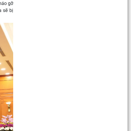
tháo gỡ
 sẽ bị