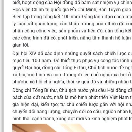
biết, hoạt động của Hội đồng đã bám sát nhiệm vụ chính t
Học viện Chính trị quốc gia Hồ Chí Minh, Ban Tuyên giáo
Biên tập trong tổng kết 100 năm Đảng lãnh đạo cách mạn
lý luận rất quan trọng; cần khẩn trương hoàn thiện đề cươ
phân công công việc, sản phẩm và tiến độ; gắn tổng kết
các công trình đã có, phát triển, nâng tầm thành hệ luận
gian tới.
Đại hội XIV đã xác định những quyết sách chiến lược qua
mục tiêu 100 năm. Để thiết thực phục vụ công tác lãnh đạ
quyết Đại hội, đồng chí Tổng Bí thư, Chủ tịch nước đề n
xã hội, mô hình và con đường đi lên chủ nghĩa xã hội ở 
phương xã hội chủ nghĩa, thời kỳ quá độ và những nhân t
Đồng chí Tổng Bí thư, Chủ tịch nước yêu cầu Hội đồng cầ
bách của đất nước, nhất là mô hình phát triển Việt Nam t
gia hiện đại, kiến tạo; tự chủ chiến lược gắn với hội 
chuyển đổi năng lượng, chuyển đổi cơ cấu, nguồn nhân l
hình thái cạnh tranh, xung đột mới và kinh nghiệm phát t