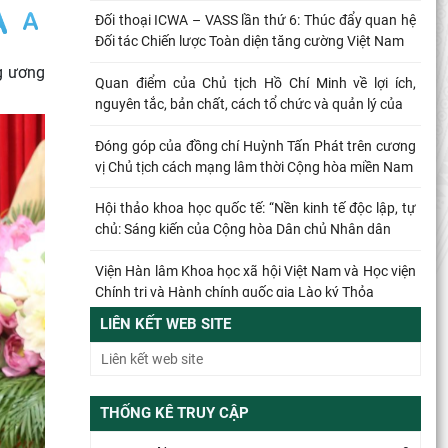
Đối thoại ICWA – VASS lần thứ 6: Thúc đẩy quan hệ
Đối tác Chiến lược Toàn diện tăng cường Việt Nam
ng ương
Quan điểm của Chủ tịch Hồ Chí Minh về lợi ích,
nguyên tắc, bản chất, cách tổ chức và quản lý của
Đóng góp của đồng chí Huỳnh Tấn Phát trên cương
vị Chủ tịch cách mạng lâm thời Cộng hòa miền Nam
Hội thảo khoa học quốc tế: “Nền kinh tế độc lập, tự
chủ: Sáng kiến của Cộng hòa Dân chủ Nhân dân
Viện Hàn lâm Khoa học xã hội Việt Nam và Học viện
Chính trị và Hành chính quốc gia Lào ký Thỏa
LIÊN KẾT WEB SITE
Đổi mới công tác kiểm tra, giám sát tại Chi bộ Viện
Nhà nước và Pháp luật: Gắn siết chặt kỷ cương
Từ quan niệm của C.Mác về công bằng phân phối
THỐNG KÊ TRUY CẬP
đến nguyên tắc phân phối trong nền kinh tế thị
trường