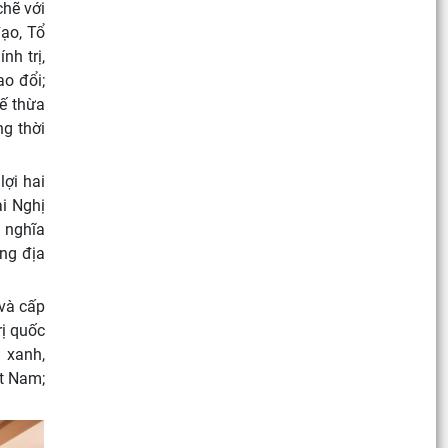
chẽ với
đạo, Tổ
nh trị,
ao đổi;
kế thừa
ng thời
lợi hai
ai Nghị
ủ nghĩa
ựng địa
 và cấp
rị quốc
i xanh,
ệt Nam;