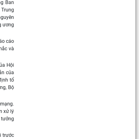
ng Ban
 Trung
nguyên
ng ương
báo cáo
mắc và
của Hội
hắn của
định tổ
ơng, Bộ
h mạng.
 xử lý
 tưởng
i trước