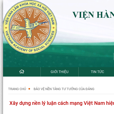
GIỚI THIỆU
TIN TỨC
TRANG CHỦ
BẢO VỆ NỀN TẢNG TƯ TƯỞNG CỦA ĐẢNG
Xây dựng nền lý luận cách mạng Việt Nam hiện