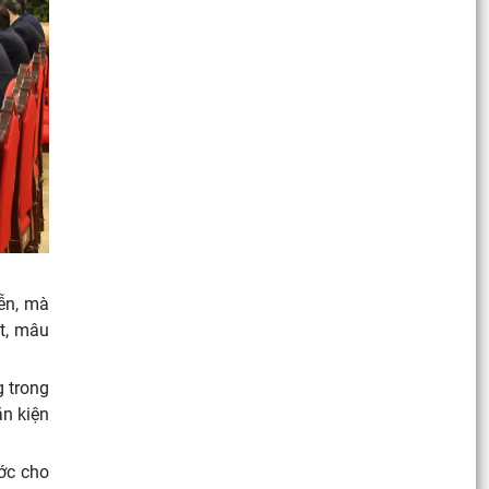
iễn, mà
ắt, mâu
g trong
ăn kiện
ớc cho